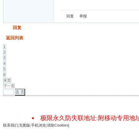
回复
举报
发帖
回复
返回列表
1
2
3
4
5
6
末页
下一页
选 页
极限永久防失联地址:附移动专用地址18
联系我们
|
无图版
|
手机浏览
|
清除Cookies
|