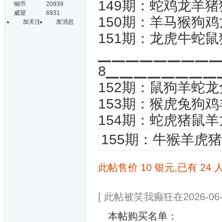
149期：蛇鸡龙羊猪猴
铜币
20939
威望
6931
150期：羊马猴狗鸡龙
加关注
发消息
151期：龙虎牛蛇鼠猴
▁▁▁▁▁▁▁▁▁
8▁▁▁▁▁▁▁▁
152期：鼠狗羊蛇龙兔
153期：猴虎兔狗鸡羊
154期：蛇虎猪鼠羊龙
155期：牛猴羊虎猪
此帖售价 10 银元,已有 24 
[ 此帖被笑我癫狂在2026-06-
本帖购买名单：