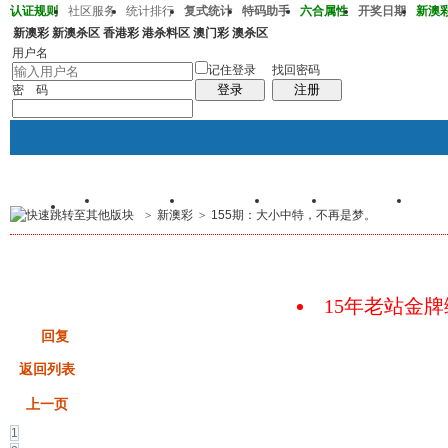
认证规则
社区服务
统计排行
复式统计
特码助手
六合属性
开奖日期
新澳彩2
新澳彩
新澳杀区
香港彩
港杀料区
澳门彩
澳杀区
澳彩220期36-38-32-13-20-01T30
用户名
记住登录
找回密码
登录
注册
密 码
首页
交易记录
我的帖子
群组
个人中心
手
>
新澳彩
>
155期：大小中特，不再是梦。
帖子
码皇总管
说：
2026年7月底即将 开启特邀高
15年老站金
发帖
回复
返回列表
上一页
1