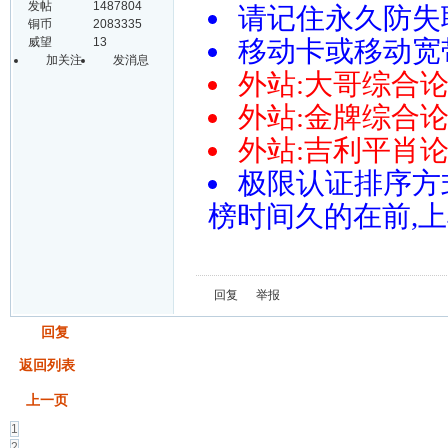
发帖
1487804
请记住永久防失联导
铜币
2083335
威望
13
移动卡或移动宽带请尝
加关注
发消息
外站:大哥综合论坛htt
外站:金牌综合论坛htt
外站:吉利平肖论坛http:
极限认证排序方
榜时间久的在前,
回复
举报
发帖
回复
返回列表
上一页
1
2