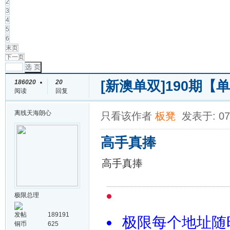
2
3
4
5
6
末页
下一页
选 页
186020
20
[新澳单双]
190期【
阅读
回复
离线
天海朗心
只看该作者
板凳
发表于: 07
高手真捧
高手真捧
极限总理
发帖
189191
极限每个地址随
铜币
625