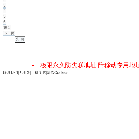
3
4
5
6
末页
下一页
选 页
极限永久防失联地址:附移动专用地址18
联系我们
|
无图版
|
手机浏览
|
清除Cookies
|