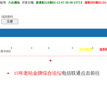
助手
六合属性
开奖日期
新澳彩218期02-13-47-38-46-23T17
港彩085期42-24-2
区
找回密码
注册
群组
个人中心
手机版
防跳转教程
吉利图库
吉利
单双中特】
搜索
帖子
2026年7月底即将 开启特邀高手2肖中特大赛，重奖一万 ..
（2026-07-10
15年老站金牌综合论坛
电信联通点击前往