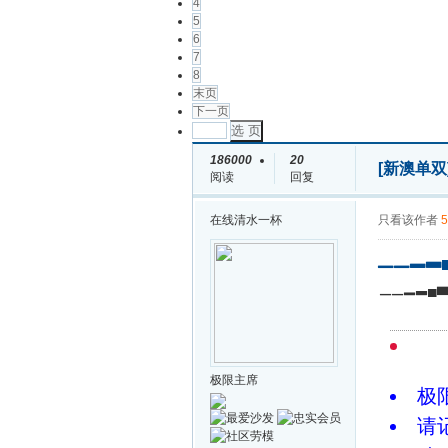
4
5
6
7
8
末页
下一页
选 页
186000
20
[新澳单双
阅读
回复
在线
清水一杯
只看该作者
▁▁▂▃
▁▁▂▃▄▆
极限主席
极
请记