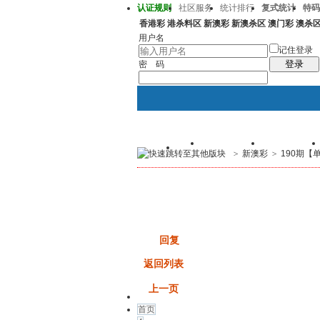
认证规则
社区服务
统计排行
复式统计
特码
香港彩
港杀料区
新澳彩
新澳杀区
澳门彩
澳杀
澳彩218期37-32-33-15-22-43T41
用户名
记住登录
登录
密 码
首页
交易记录
我的帖子
>
新澳彩
>
190期【
码皇总管
说：
发帖
回复
返回列表
上一页
首页