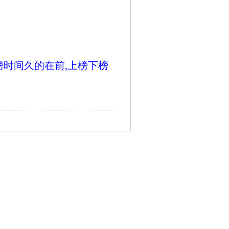
榜时间久的在前,上榜下榜