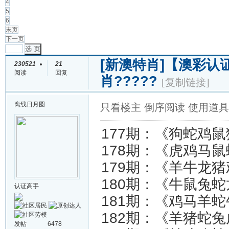
4
5
6
末页
下一页
选 页
[新澳特肖]
【澳彩认证
230521
21
阅读
回复
肖?????
[复制链接]
离线
日月圆
只看楼主
倒序阅读
使用道具
177期：《狗蛇鸡鼠
178期：《虎鸡马鼠
179期：《羊牛龙猪
180期：《牛鼠兔蛇
认证高手
181期：《鸡马羊蛇
182期：《羊猪蛇兔
发帖
6478