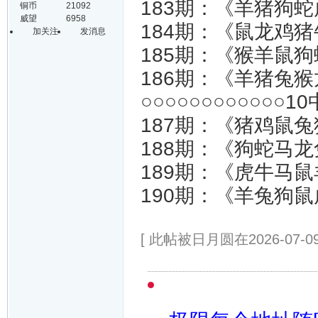
183期：《羊猪狗蛇
铜币
21092
威望
6958
184期：《鼠龙鸡猪
加关注
发消息
185期：《猴羊鼠狗
186期：《羊猪兔猴
○○○○○○○○○○○○10
187期：《猪鸡鼠兔
188期：《狗蛇马龙
189期：《虎牛马鼠
190期：《羊兔狗鼠
[ 此帖被日月圆在2026-07-09