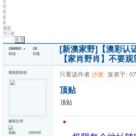
2
3
4
5
6
末页
下一页
选 页
[新澳家野]
【澳彩认证
186883
19
阅读
回复
【家肖野肖】不要观
离线
西喜戏
只看该作者
沙发
发表于: 07
顶贴
顶贴
极限总理
发帖
186598