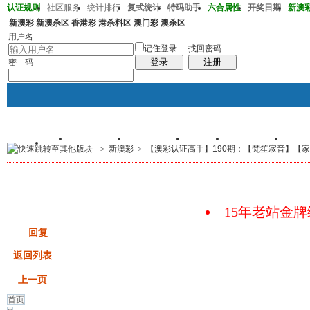
认证规则
社区服务
统计排行
复式统计
特码助手
六合属性
开奖日期
新澳彩2
新澳彩
新澳杀区
香港彩
港杀料区
澳门彩
澳杀区
澳彩219期05-10-19-30-35-47T25
用户名
记住登录
找回密码
登录
注册
密 码
首页
交易记录
我的帖子
群组
个人中心
手
>
新澳彩
>
【澳彩认证高手】190期：【梵笙寂音】【家肖
帖子
码皇总管
说：
2026年7月底即将 开启特邀高
15年老站金
发帖
回复
返回列表
上一页
首页