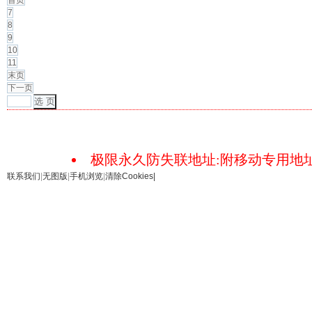
首页
7
8
9
10
11
末页
下一页
选 页
极限永久防失联地址:附移动专用地址18
联系我们
|
无图版
|
手机浏览
|
清除Cookies
|