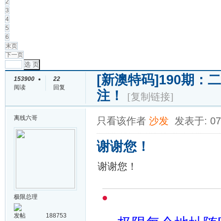
2
3
4
5
6
末页
下一页
选 页
[新澳特码]
190期：
153900
22
阅读
回复
注！
[复制链接]
离线
六哥
只看该作者
沙发
发表于: 07
谢谢您！
谢谢您！
极限总理
发帖
188753