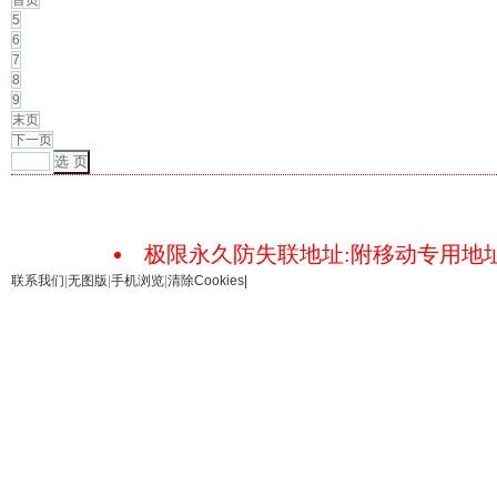
首页
5
6
7
8
9
末页
下一页
选 页
极限永久防失联地址:附移动专用地址18
联系我们
|
无图版
|
手机浏览
|
清除Cookies
|