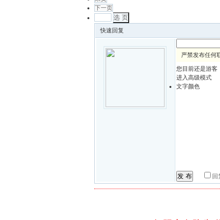
下一页
选 页
快速回复
严禁发布任何
您目前还是游客
进入高级模式
文字颜色
发 布
回