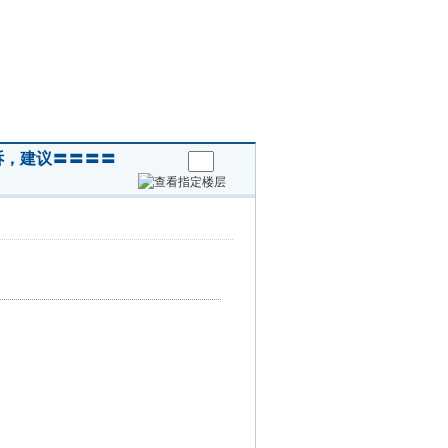
诉，建议〓〓〓〓