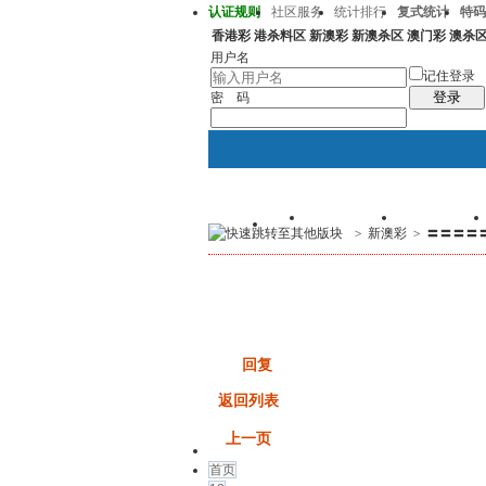
认证规则
社区服务
统计排行
复式统计
特码
香港彩
港杀料区
新澳彩
新澳杀区
澳门彩
澳杀
澳彩218期37-32-33-15-22-43T41
用户名
记住登录
登录
密 码
首页
交易记录
我的帖子
>
新澳彩
>
〓〓〓〓
码皇总管
说：
发帖
回复
返回列表
上一页
首页