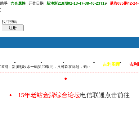
助手
六合属性
开奖日期
新澳彩218期02-13-47-38-46-23T17
港彩085期42-24-2
区
找回密码
注册
群组
个人中心
手机版
防跳转教程
吉利图库
吉利
 219期：新澳彩吹水一码奖20银元，只可吹在标题，截止 ..
搜索
帖子
2026年7月底即将 开启特邀高手2肖中特大赛，重奖一万 ..
（2026-07-10
15年老站金牌综合论坛
电信联通点击前往