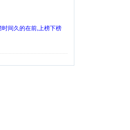
榜时间久的在前,上榜下榜