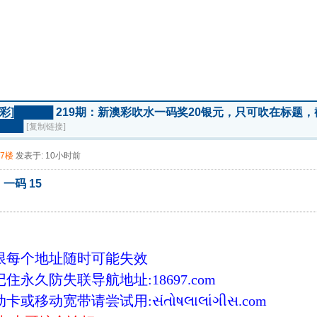
彩]
█████ 219期：新澳彩吹水一码奖20银元，只可吹在标题，
███
[复制链接]
17楼
发表于: 10小时前
：一码 15
限每个地址随时可能失效
住永久防失联导航地址:18697.com
卡或移动宽带请尝试用:સંતોષલાલાંગીસ.com