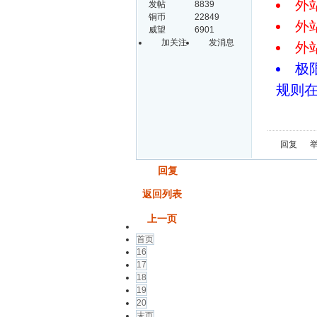
外站
发帖
8839
铜币
22849
外站
威望
6901
加关注
发消息
外站:
极
规则
回复
发帖
回复
返回列表
上一页
首页
16
17
18
19
20
末页