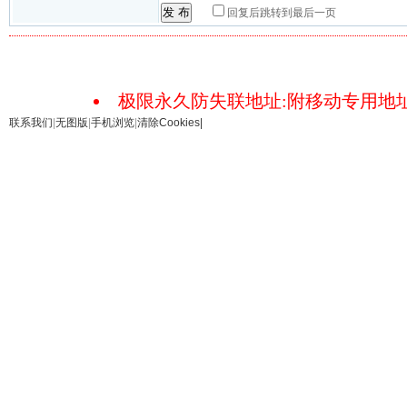
发 布
回复后跳转到最后一页
极限永久防失联地址:附移动专用地址18
联系我们
|
无图版
|
手机浏览
|
清除Cookies
|