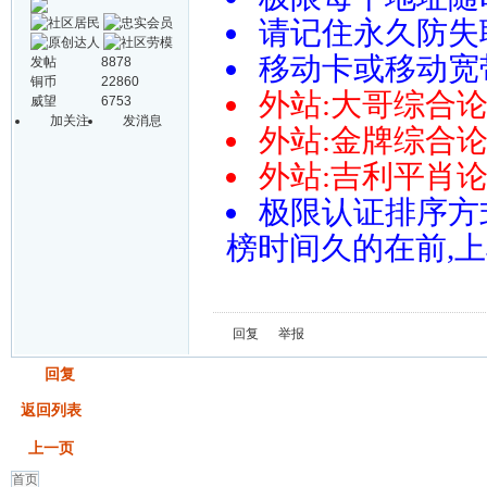
请记住永久防失联导
移动卡或移动宽带请尝
发帖
8878
铜币
22860
外站:大哥综合论坛htt
威望
6753
加关注
发消息
外站:金牌综合论坛htt
外站:吉利平肖论坛http:
极限认证排序方
榜时间久的在前,
回复
举报
发帖
回复
返回列表
上一页
首页