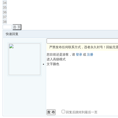
34
35
36
37
38
选 页
快速回复
严禁发布任何联系方式，违者永久封号！回贴无需
您目前还是游客，请
登录
或
注册
进入高级模式
文字颜色
发 布
回复后跳转到最后一页