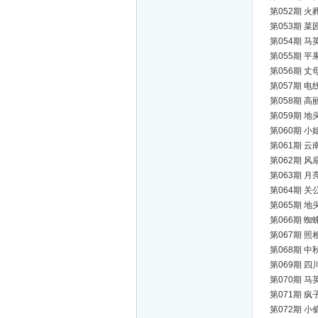
第052期 
第053期 
第054期 
第055期 
第056期 
第057期 
第058期 
第059期 
第060期 
第061期 
第062期 
第063期 
第064期 
第065期 
第066期 
第067期 
第068期 
第069期 
第070期 
第071期 
第072期 