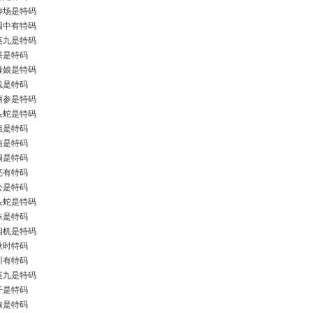
火葬场是特码
菜园中有特码
马英九是特码
平果是特码
丈母娘是特码
电线是特码
高丽参是特码
地头蛇是特码
小姐是特码
云南是特码
风扇是特码
月亮有特码
关公是特码
地头蛇是特码
蜘蛛是特码
照相机是特码
中秋时特码
四川有特码
马英九是特码
疯子是特码
小偷是特码