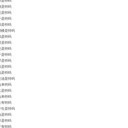
辣辣是特码
泥鳅是特码
恐龙是特码
袋子是特码
小妞是特码
黄鹤楼是特码
蛋糕是特码
信封是特码
恐龙是特码
袋子是特码
钢琴是特码
蘑菇是特码
面包是特码
金龙油是特码
路边来特码
太太是特码
路边来特码
医生有特码
小学生是特码
鱼钩是特码
熊掌是特码
床下有特码