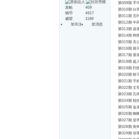
第009期 
发帖
409
第010期 
铜币
4917
第011期 
威望
1188
第012期 
加关注
发消息
第013期 
第014期 
第015期 
第016期 
第017期 
第018期 
第019期 
第020期 
第021期 
第022期 
第023期 
第024期 
第025期 
第026期 
第027期 
第028期 
第029期 