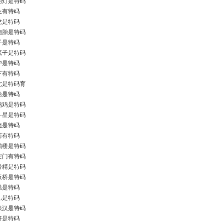
孔明灯是特码
医生有特码
恐龙是特码
双胞胎是特码
笛子是特码
二流子是特码
窗户是特码
床下有特码
神七是特码育
小船是特码
小鸡鸡是特码
北斗星是特码
小姐是特码
挂历有特码
黄鹤楼是特码
天安门有特码
白骨精是特码
郑板桥是特码
蛋糕是特码
花儿是特码
流浪汉是特码
鱼杆是特码