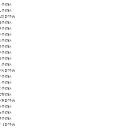
织女是特码
王八是特码
白头翁是特码
凤凰是特码
面包是特码
立春是特码
手机是特码
小丑是特码
水泥是特码
电线是特码
圣女是特码
曾英权是特码
钢琴是特码
花儿是特码
粉笔是特码
北京有特码
摩托车是特码
花圈是特码
市长是特码
汽球是特码
温度计是特码