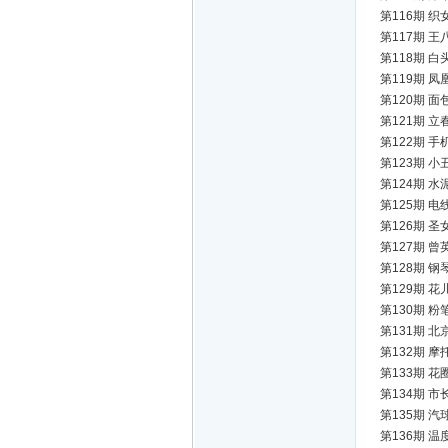
第116期 
第117期 
第118期 
第119期 
第120期 
第121期 
第122期 
第123期 
第124期 
第125期 
第126期 
第127期 
第128期 
第129期 
第130期 
第131期 
第132期 
第133期 
第134期 
第135期 
第136期 