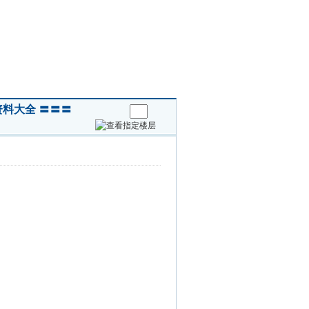
资料大全 〓〓〓