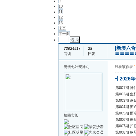
9
10
11
12
13
末页
下一页
选 页
[新澳六合
7302451
28
〓〓〓〓
阅读
回复
离线
七叶安神丸
只看该作者
┫2026
第001期 
第002期 
第003期 
第004期 
第005期 
极限市长
第006期 
第007期 
第008期 