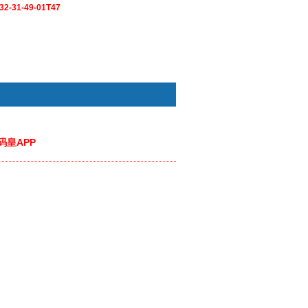
2-31-49-01T47
码皇APP
快捷通道
 20:23）