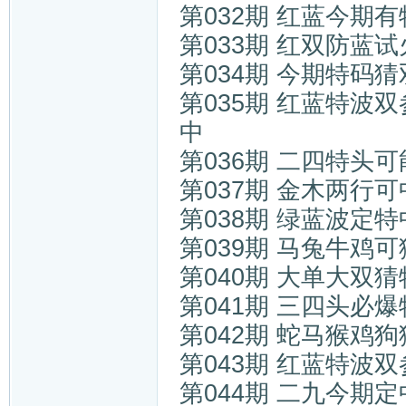
第032期 红蓝今期
第033期 红双防蓝
第034期 今期特码
第035期 红蓝特波
中
第036期 二四特头
第037期 金木两行
第038期 绿蓝波定
第039期 马兔牛鸡
第040期 大单大双
第041期 三四头必
第042期 蛇马猴鸡
第043期 红蓝特波
第044期 二九今期