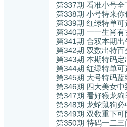
第337期 看准小号
第338期 小号特来
第339期 红绿特单
第340期 一一生肖
第341期 合双本期
第342期 双数出特
第343期 本期特码
第344期 红绿特单
第345期 大号特码
第346期 四大美女
第347期 看好猴龙
第348期 龙蛇鼠狗
第349期 双数重下
第350期 特码一二