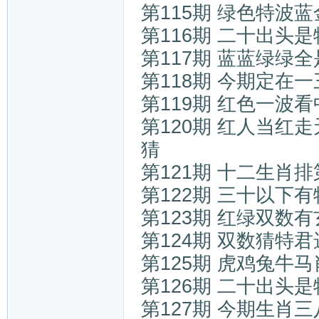
第115期 绿色特波
第116期 二十出头
第117期 蓝蓝绿绿
第118期 今期定在
第119期 红色一波
第120期 红人当红
猜
第121期 十二生肖
第122期 三十以下
第123期 红绿双数
第124期 双数猜特
第125期 虎鸡兔牛
第126期 二十出头
第127期 今期生肖