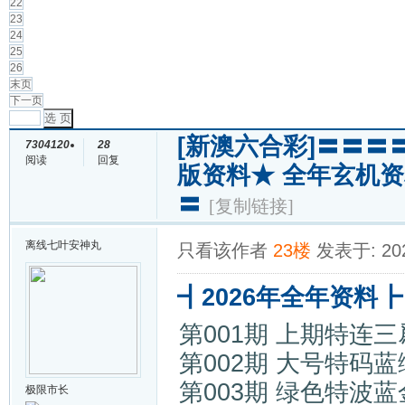
22
23
24
25
26
末页
下一页
选 页
[新澳六合彩]
〓〓〓〓
7304120
28
阅读
回复
版资料★ 全年玄机
〓
[复制链接]
离线
七叶安神丸
只看该作者
23楼
发表于: 202
┫2026年全年资料┣：
第001期 上期特连
第002期 大号特码
第003期 绿色特波
极限市长