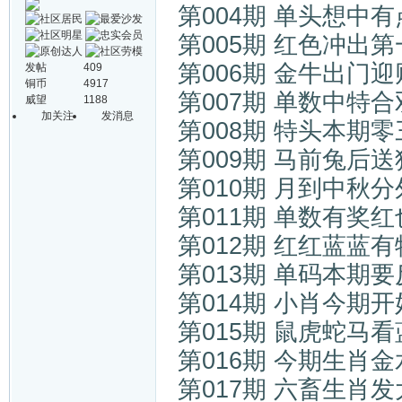
第004期 单头想中
第005期 红色冲出
第006期 金牛出门
发帖
409
铜币
4917
第007期 单数中特
威望
1188
加关注
发消息
第008期 特头本期
第009期 马前兔后
第010期 月到中秋
第011期 单数有奖
第012期 红红蓝蓝
第013期 单码本期
第014期 小肖今期
第015期 鼠虎蛇马
第016期 今期生肖
第017期 六畜生肖