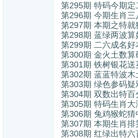
第295期 特码今期
第296期 今期生肖
第297期 本期之特
第298期 蓝绿两波
第299期 二六成名
第300期 金火土数
第301期 铁树银花
第302期 蓝蓝特波
第303期 绿色参码
第304期 双数出特
第305期 特码生肖
第306期 兔鸡猴蛇
第307期 本期生肖
第308期 红绿出特