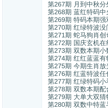
第267期 月到中秋
第268期 蓝红特码
第269期 特码本期
第270期 红绿特波
第271期 蛇马狗肖
第272期 国庆玄机
第273期 双数本期
第274期 红红蓝蓝
第275期 今期生肖
第276期 红蓝特波
第277期 红绿特码
第278期 双数本期
第279期 大单大双
第280期 双数中特