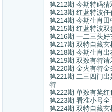
第212期 今期特码
第213期 红蓝特波
第214期 今期生肖
第215期 红蓝特波
第216期 一二三头
第217期 双特自藏
第218期 今期生肖
第219期 双数有特
第220期 金火有特
第221期 二三四门
特
第222期 单数有奖
第223期 看准小号
第224期 双特自藏