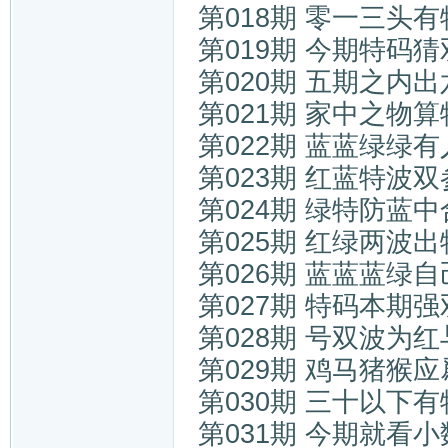
第018期 零一三头
第019期 今期特码
第020期 五期之内
第021期 家中之物
第022期 蓝蓝绿绿
第023期 红蓝特波
第024期 绿特防蓝
第025期 红绿两波
第026期 蓝蓝蓝绿
第027期 特码本期
第028期 号双波为
第029期 鸡马猪猴
第030期 三十以下
第031期 今期就看