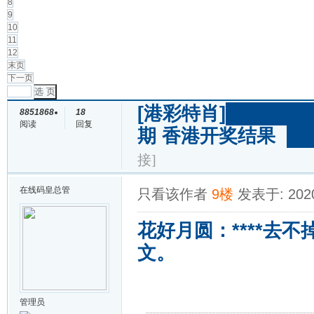
8
9
10
11
12
末页
下一页
选 页
[港彩特肖]
██████
8851868
18
阅读
回复
期 香港开奖结果 ███
接]
在线
码皇总管
只看该作者
9楼
发表于: 2020
花好月圆：****去
文。
管理员