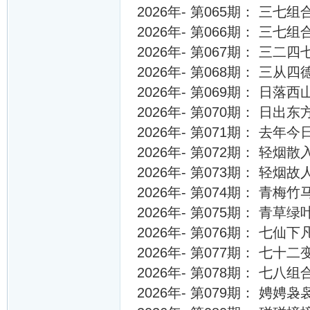
2026年- 第065期： 三
2026年- 第066期： 三
2026年- 第067期： 三
2026年- 第068期： 三
2026年- 第069期： 日
2026年- 第070期： 日
2026年- 第071期： 去
2026年- 第072期： 轻
2026年- 第073期： 轻
2026年- 第074期： 青
2026年- 第075期： 青
2026年- 第076期： 七
2026年- 第077期： 七
2026年- 第078期： 七
2026年- 第079期： 娉