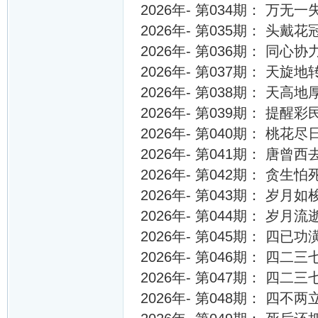
2026年- 第034期： 万
2026年- 第035期： 头
2026年- 第036期： 同
2026年- 第037期： 天
2026年- 第038期： 天
2026年- 第039期： 提
2026年- 第040期： 桃
2026年- 第041期： 唐
2026年- 第042期： 贪
2026年- 第043期： 岁
2026年- 第044期： 岁
2026年- 第045期： 四
2026年- 第046期： 四
2026年- 第047期： 四
2026年- 第048期： 四