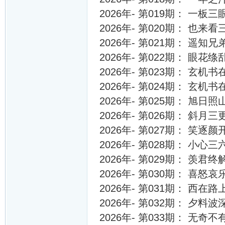
2026年- 第019期： 一
2026年- 第020期： 也
2026年- 第021期： 遥
2026年- 第022期： 眼
2026年- 第023期： 玄
2026年- 第024期： 玄
2026年- 第025期： 旭
2026年- 第026期： 斜
2026年- 第027期： 笑
2026年- 第028期： 小
2026年- 第029期： 羡
2026年- 第030期： 喜
2026年- 第031期： 西
2026年- 第032期： 夕
2026年- 第033期： 无