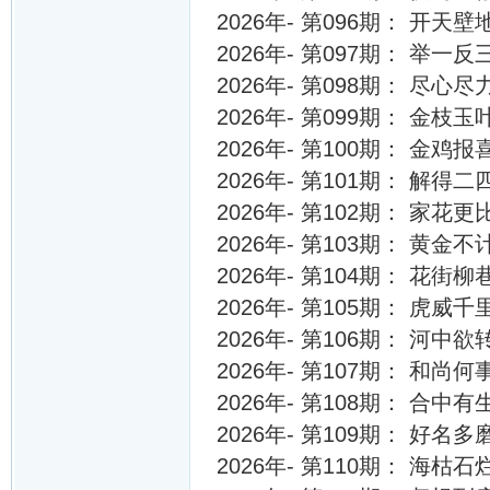
2026年- 第096期： 开
2026年- 第097期： 举
2026年- 第098期： 尽
2026年- 第099期： 金
2026年- 第100期： 金
2026年- 第101期： 解
2026年- 第102期： 家
2026年- 第103期： 黄
2026年- 第104期： 花
2026年- 第105期： 虎
2026年- 第106期： 河
2026年- 第107期： 和
2026年- 第108期： 合
2026年- 第109期： 好
2026年- 第110期： 海