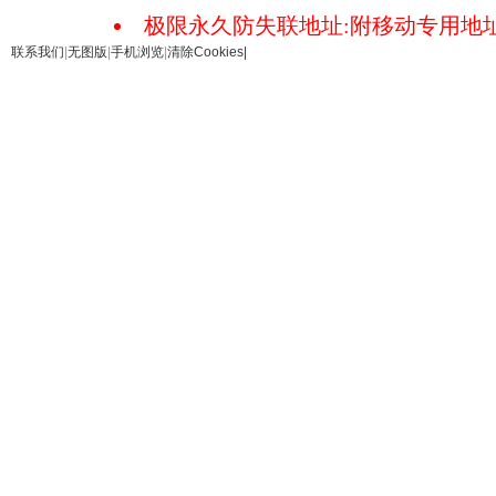
极限永久防失联地址:附移动专用地址18
联系我们
|
无图版
|
手机浏览
|
清除Cookies
|