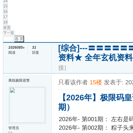
14
15
16
17
18
末页
下一页
选 页
[综合]
---〓〓〓〓〓
1026085
31
阅读
回复
资料★ 全年玄机资料
接]
离线
极限巡警
只看该作者
15楼
发表于: 202
【2026年】极限码
期）
2026年- 第001期： 左
2026年- 第002期： 粽
管理员