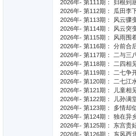
2026年- 第111期： 归
2026年- 第112期： 瓜
2026年- 第113期： 风
2026年- 第114期： 风
2026年- 第115期： 风
2026年- 第116期： 分
2026年- 第117期： 二
2026年- 第118期： 二
2026年- 第119期： 二
2026年- 第120期： 二
2026年- 第121期： 儿
2026年- 第122期： 儿
2026年- 第123期： 多
2026年- 第124期： 独
2026年- 第125期： 东
2026年- 第126期： 东