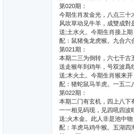
第020期：
今期生肖发金光，八点三十
风吹草动见牛羊，成雙成對
送;土水火。今期生肖接上期
配：鼠猪兔龙虎猴。九合六合
第021期：
本期二三为倒转，六七千古
送走猴年到鸡年，号双波爲
送;木火土。今期生肖猴来开
配：猪蛇鼠马羊虎。一五二八
第022期：
本期二门有玄机，四上八下
一一相见码现，见四吼四波
送;火木金。此人非是池中物
配：羊虎马鸡牛猴。五湖四海