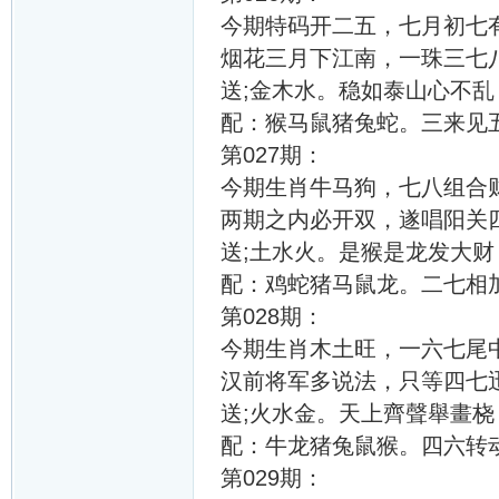
今期特码开二五，七月初七
烟花三月下江南，一珠三七
送;金木水。稳如泰山心不乱
配：猴马鼠猪兔蛇。三来见五
第027期：
今期生肖牛马狗，七八组合
两期之内必开双，遂唱阳关
送;土水火。是猴是龙发大财
配：鸡蛇猪马鼠龙。二七相加
第028期：
今期生肖木土旺，一六七尾
汉前将军多说法，只等四七
送;火水金。天上齊聲舉畫桡
配：牛龙猪兔鼠猴。四六转动
第029期：