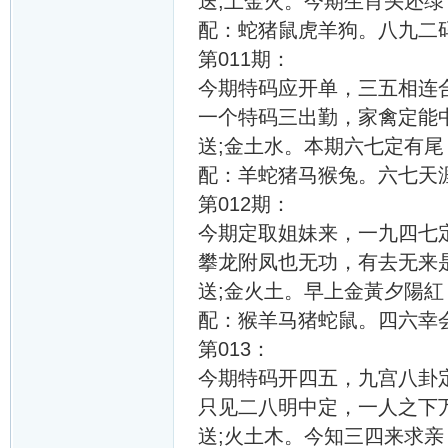
送;土金火。今期生肖头还绿
配：蛇猪鼠虎羊狗。八九二码
第011期：
今期特码应开单，三五相连
一个特码三出勤，家禽定能
送;金土水。本期六七定有尾
配：羊蛇猪马猴兔。六七天涯
第012期：
今期定取姐妹来，一九四七
攀龙附凤也无功，有去无来
送;金火土。早上金黃夕陽紅
配：猴羊马猪蛇鼠。四六幸会
第013：
今期特码开四五，九宫八卦
只见二八明中定，一人之下
送;火土木。今知三四来求亲