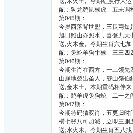
送;木火土。今期红波行大运
配：狗龙鸡鼠猴虎。五未调和
第045期：
今岁西落背世盟，三長兩短
旭日照山亦照水，喜登九天
送;火木金。今期生肖六七加
配：兔蛇羊狗牛猴。三三四四
第046期：
今期生肖在西方，一二领先
山崩地裂出圣人，雙山嶺伯
送;金木土。本期重码相伴来
配：鸡羊虎兔狗蛇。二一之间
第047期：
今期特码猜双肖，五更归时
橫七豎八可加減，立即三删
送;水火木。今期生肖五八找