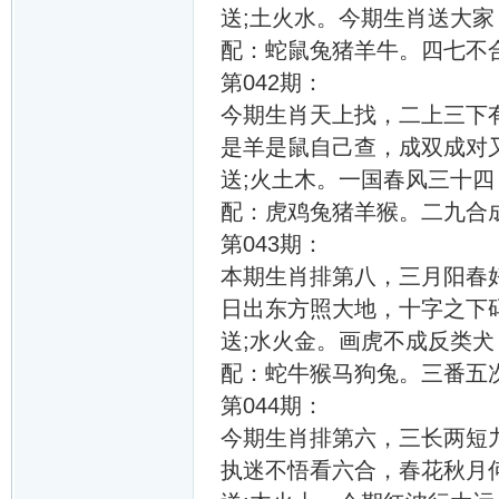
送;土火水。今期生肖送大家
配：蛇鼠兔猪羊牛。四七不合
第042期：
今期生肖天上找，二上三下
是羊是鼠自己查，成双成对
送;火土木。一国春风三十四
配：虎鸡兔猪羊猴。二九合成
第043期：
本期生肖排第八，三月阳春
日出东方照大地，十字之下
送;水火金。画虎不成反类犬
配：蛇牛猴马狗兔。三番五次
第044期：
今期生肖排第六，三长两短
执迷不悟看六合，春花秋月