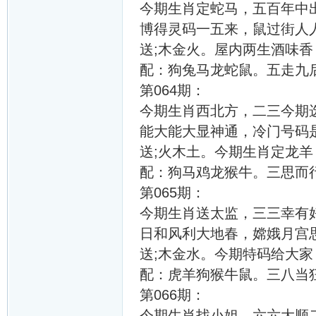
今期生肖定蛇马，五百年中
博得灵码一五来，鼠过街人
送;木金火。屋内两生酒味香
配：狗兔马龙蛇鼠。五走九后
第064期：
今期生肖西北方，二三今期
能大能大显神通，冷门号码
送;火木土。今期生肖定龙羊
配：狗马鸡龙猴牛。三思而行
第065期：
今期生肖送太监，三三幸有
日和风利大地春，嫦娥月宫
送;木金水。今期特码给大家
配：虎羊狗猴牛鼠。三八当狂
第066期：
今期生肖找小姐，六六大顺