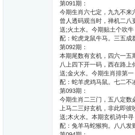
第091期：
今期生肖六七定，九九不来
曾人透码观当时，禅机二八
送;火土水。今期贴土个吹牛
配：蛇虎龙鼠牛马。三五成群
第092期：
本期尾数有玄机，四六一五
八上四下开一码，西在路上
送;金火水。今期生肖排第一
配：蛇羊虎鸡马鼠。七二不凑
第093期：
今期生肖二三门，五八定数
上马二三好玄机，非此即彼
送;木火水。本期玄机诗中寻
配：兔羊马蛇猴狗。八八发财
第094期：