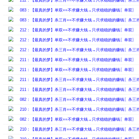
212：【最真的梦】杀三肖==不求赚大钱→只求稳稳的赚钱〖杀三
083：【最真的梦】单双==不求赚大钱→只求稳稳的赚钱〖单双〗
083：【最真的梦】杀三肖==不求赚大钱→只求稳稳的赚钱〖杀三
212：【最真的梦】单双==不求赚大钱→只求稳稳的赚钱〖单双〗
212：【最真的梦】单双==不求赚大钱→只求稳稳的赚钱〖单双〗
212：【最真的梦】杀三肖==不求赚大钱→只求稳稳的赚钱〖杀三
211：【最真的梦】单双==不求赚大钱→只求稳稳的赚钱〖单双〗
211：【最真的梦】单双==不求赚大钱→只求稳稳的赚钱〖单双〗
211：【最真的梦】杀三肖==不求赚大钱→只求稳稳的赚钱〖杀三
211：【最真的梦】杀三肖==不求赚大钱→只求稳稳的赚钱〖杀三
082：【最真的梦】杀三肖==不求赚大钱→只求稳稳的赚钱〖杀三
210：【最真的梦】杀三肖==不求赚大钱→只求稳稳的赚钱〖杀三
082：【最真的梦】单双==不求赚大钱→只求稳稳的赚钱〖单双〗
210：【最真的梦】杀三肖==不求赚大钱→只求稳稳的赚钱〖杀三