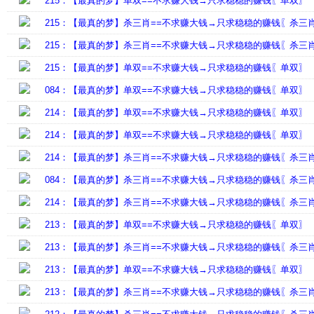
215：【最真的梦】单双==不求赚大钱→只求稳稳的赚钱〖单双〗
215：【最真的梦】杀三肖==不求赚大钱→只求稳稳的赚钱〖杀三
215：【最真的梦】杀三肖==不求赚大钱→只求稳稳的赚钱〖杀三
215：【最真的梦】单双==不求赚大钱→只求稳稳的赚钱〖单双〗
084：【最真的梦】单双==不求赚大钱→只求稳稳的赚钱〖单双〗
214：【最真的梦】单双==不求赚大钱→只求稳稳的赚钱〖单双〗
214：【最真的梦】单双==不求赚大钱→只求稳稳的赚钱〖单双〗
214：【最真的梦】杀三肖==不求赚大钱→只求稳稳的赚钱〖杀三
084：【最真的梦】杀三肖==不求赚大钱→只求稳稳的赚钱〖杀三
214：【最真的梦】杀三肖==不求赚大钱→只求稳稳的赚钱〖杀三
213：【最真的梦】单双==不求赚大钱→只求稳稳的赚钱〖单双〗
213：【最真的梦】杀三肖==不求赚大钱→只求稳稳的赚钱〖杀三
213：【最真的梦】单双==不求赚大钱→只求稳稳的赚钱〖单双〗
213：【最真的梦】杀三肖==不求赚大钱→只求稳稳的赚钱〖杀三