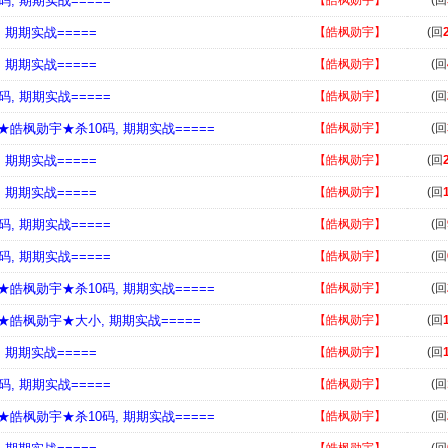
码, 期期实战=====
【皓枫勋宇】
(回
 期期实战=====
【皓枫勋宇】
(回
 期期实战=====
【皓枫勋宇】
(回
码, 期期实战=====
【皓枫勋宇】
(回
★皓枫勋宇★杀10码, 期期实战=====
【皓枫勋宇】
(回
 期期实战=====
【皓枫勋宇】
(回
 期期实战=====
【皓枫勋宇】
(回
码, 期期实战=====
【皓枫勋宇】
(回
码, 期期实战=====
【皓枫勋宇】
(回
★皓枫勋宇★杀10码, 期期实战=====
【皓枫勋宇】
(回
★皓枫勋宇★大小, 期期实战=====
【皓枫勋宇】
(回
 期期实战=====
【皓枫勋宇】
(回
码, 期期实战=====
【皓枫勋宇】
(回
★皓枫勋宇★杀10码, 期期实战=====
【皓枫勋宇】
(回