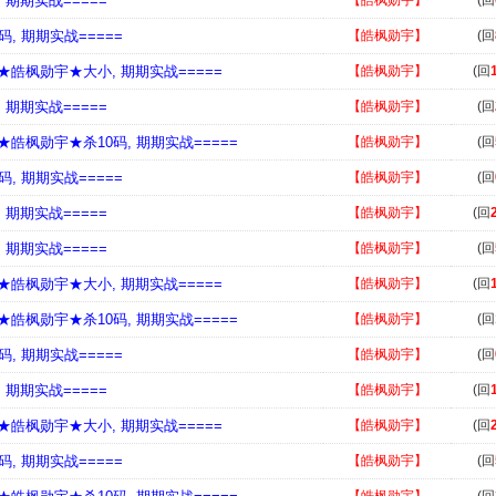
 期期实战=====
【皓枫勋宇】
(回
码, 期期实战=====
【皓枫勋宇】
(回
★皓枫勋宇★大小, 期期实战=====
【皓枫勋宇】
(回
 期期实战=====
【皓枫勋宇】
(回
★皓枫勋宇★杀10码, 期期实战=====
【皓枫勋宇】
(回
码, 期期实战=====
【皓枫勋宇】
(回
 期期实战=====
【皓枫勋宇】
(回
 期期实战=====
【皓枫勋宇】
(回
★皓枫勋宇★大小, 期期实战=====
【皓枫勋宇】
(回
★皓枫勋宇★杀10码, 期期实战=====
【皓枫勋宇】
(回
码, 期期实战=====
【皓枫勋宇】
(回
 期期实战=====
【皓枫勋宇】
(回
★皓枫勋宇★大小, 期期实战=====
【皓枫勋宇】
(回
码, 期期实战=====
【皓枫勋宇】
(回