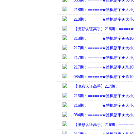
085期：======★皓枫勋宇★大小,
218期：======★皓枫勋宇★大小,
218期：======★皓枫勋宇★大小,
【澳彩认证高手】218期：======
218期：======★皓枫勋宇★杀10
217期：======★皓枫勋宇★大小,
217期：======★皓枫勋宇★大小,
217期：======★皓枫勋宇★杀10
085期：======★皓枫勋宇★杀10
【澳彩认证高手】217期：======
216期：======★皓枫勋宇★大小,
216期：======★皓枫勋宇★大小,
084期：======★皓枫勋宇★大小,
【澳彩认证高手】216期：======