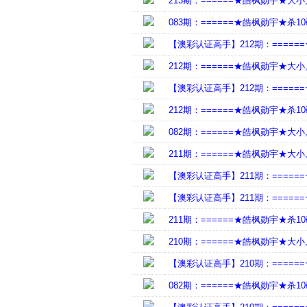
213期：======★皓枫勋宇★大小,
083期：======★皓枫勋宇★杀10
【澳彩认证高手】212期：======
212期：======★皓枫勋宇★大小,
【澳彩认证高手】212期：======
212期：======★皓枫勋宇★杀10
082期：======★皓枫勋宇★大小,
211期：======★皓枫勋宇★大小,
【澳彩认证高手】211期：======
【澳彩认证高手】211期：======
211期：======★皓枫勋宇★杀10
210期：======★皓枫勋宇★大小,
【澳彩认证高手】210期：======
082期：======★皓枫勋宇★杀10