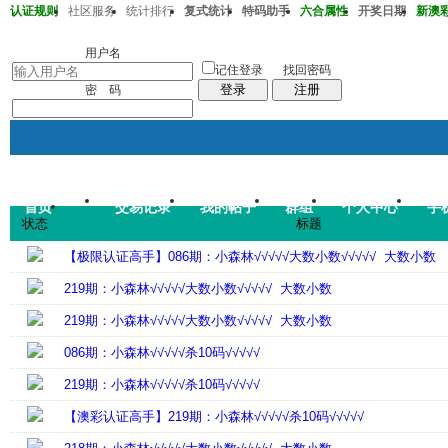
认证规则
社区服务
统计排行
复式统计
特码助手
六合属性
开奖日期
新澳彩2
澳彩218期37-32-33-15-22-43T41
用户名
记住登录
找回密码
登录
注册
密 码
首页
交易记录
我的帖子
群组
个人中心
手
帖子
状态
标题
码皇总管
说：
2026年7月
【极限认证高手】086期：小森林√√√√√大数小数√√√√√ 大数小数
219期：小森林√√√√√大数小数√√√√√ 大数小数
219期：小森林√√√√√大数小数√√√√√ 大数小数
086期：小森林√√√√√杀10码√√√√√
219期：小森林√√√√√杀10码√√√√√
【澳彩认证高手】219期：小森林√√√√√杀10码√√√√√