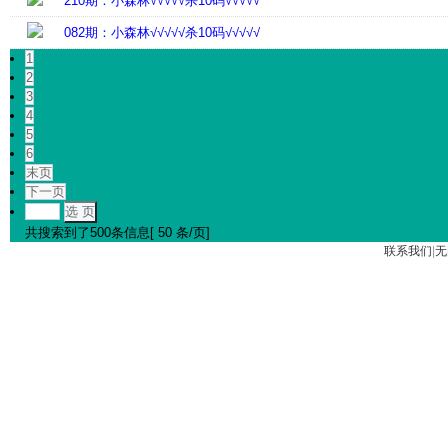
210期：小森林√√√√√杀10码√√√√√
082期：小森林√√√√√杀10码√√√√√
1
2
3
4
5
6
末页
下一页
选 页
共搜索到了500条信息[ 50 条/页]
联系我们
|
无