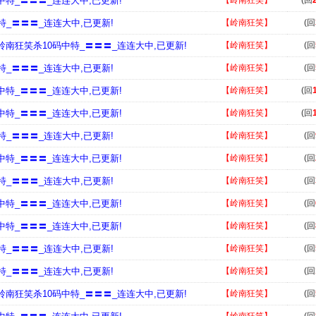
中特_〓〓〓_连连大中,已更新!
【岭南狂笑】
(回
特_〓〓〓_连连大中,已更新!
【岭南狂笑】
(回
岭南狂笑杀10码中特_〓〓〓_连连大中,已更新!
【岭南狂笑】
(回
特_〓〓〓_连连大中,已更新!
【岭南狂笑】
(回
中特_〓〓〓_连连大中,已更新!
【岭南狂笑】
(回
中特_〓〓〓_连连大中,已更新!
【岭南狂笑】
(回
特_〓〓〓_连连大中,已更新!
【岭南狂笑】
(回
中特_〓〓〓_连连大中,已更新!
【岭南狂笑】
(回
特_〓〓〓_连连大中,已更新!
【岭南狂笑】
(回
中特_〓〓〓_连连大中,已更新!
【岭南狂笑】
(回
中特_〓〓〓_连连大中,已更新!
【岭南狂笑】
(回
特_〓〓〓_连连大中,已更新!
【岭南狂笑】
(回
特_〓〓〓_连连大中,已更新!
【岭南狂笑】
(回
岭南狂笑杀10码中特_〓〓〓_连连大中,已更新!
【岭南狂笑】
(回