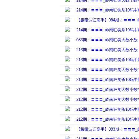
214期：〓〓〓_岭南狂笑大数小数
214期：〓〓〓_岭南狂笑杀10码中
【极限认证高手】084期：〓〓〓_
214期：〓〓〓_岭南狂笑杀10码中
083期：〓〓〓_岭南狂笑大数小数
213期：〓〓〓_岭南狂笑大数小数
213期：〓〓〓_岭南狂笑杀10码中
213期：〓〓〓_岭南狂笑大数小数
213期：〓〓〓_岭南狂笑杀10码中
212期：〓〓〓_岭南狂笑大数小数
212期：〓〓〓_岭南狂笑大数小数
212期：〓〓〓_岭南狂笑杀10码中
212期：〓〓〓_岭南狂笑杀10码中
【极限认证高手】083期：〓〓〓_