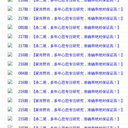
218期：【杀二尾，多年心思专注研究，准确率绝对保证高！】
217期：【家肖野肖，多年心思专注研究，准确率绝对保证高！】
217期：【家肖野肖，多年心思专注研究，准确率绝对保证高！】
085期：【杀二尾，多年心思专注研究，准确率绝对保证高！】
217期：【杀二尾，多年心思专注研究，准确率绝对保证高！】
217期：【杀二尾，多年心思专注研究，准确率绝对保证高！】
216期：【家肖野肖，多年心思专注研究，准确率绝对保证高！】
216期：【家肖野肖，多年心思专注研究，准确率绝对保证高！】
084期：【家肖野肖，多年心思专注研究，准确率绝对保证高！】
216期：【杀二尾，多年心思专注研究，准确率绝对保证高！】
216期：【杀二尾，多年心思专注研究，准确率绝对保证高！】
215期：【家肖野肖，多年心思专注研究，准确率绝对保证高！】
215期：【家肖野肖，多年心思专注研究，准确率绝对保证高！】
215期：【杀二尾，多年心思专注研究，准确率绝对保证高！】