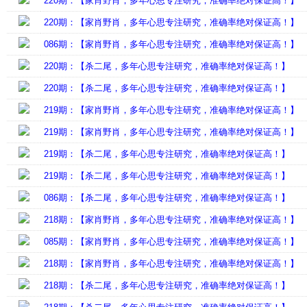
220期：【家肖野肖，多年心思专注研究，准确率绝对保证高！】
220期：【家肖野肖，多年心思专注研究，准确率绝对保证高！】
086期：【家肖野肖，多年心思专注研究，准确率绝对保证高！】
220期：【杀二尾，多年心思专注研究，准确率绝对保证高！】
220期：【杀二尾，多年心思专注研究，准确率绝对保证高！】
219期：【家肖野肖，多年心思专注研究，准确率绝对保证高！】
219期：【家肖野肖，多年心思专注研究，准确率绝对保证高！】
219期：【杀二尾，多年心思专注研究，准确率绝对保证高！】
219期：【杀二尾，多年心思专注研究，准确率绝对保证高！】
086期：【杀二尾，多年心思专注研究，准确率绝对保证高！】
218期：【家肖野肖，多年心思专注研究，准确率绝对保证高！】
085期：【家肖野肖，多年心思专注研究，准确率绝对保证高！】
218期：【家肖野肖，多年心思专注研究，准确率绝对保证高！】
218期：【杀二尾，多年心思专注研究，准确率绝对保证高！】