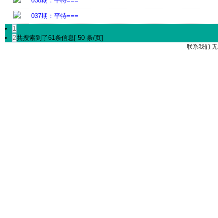
038期：平特===
037期：平特===
1
2
共搜索到了61条信息[ 50 条/页]
联系我们
|
无