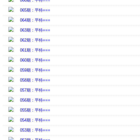
066期：平特===
065期：平特===
064期：平特===
063期：平特===
062期：平特===
061期：平特===
060期：平特===
059期：平特===
058期：平特===
057期：平特===
056期：平特===
055期：平特===
054期：平特===
053期：平特===