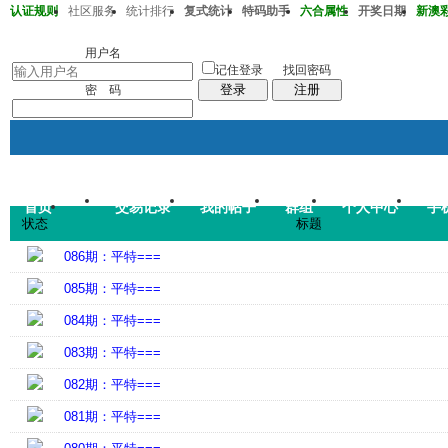
认证规则
社区服务
统计排行
复式统计
特码助手
六合属性
开奖日期
新澳彩2
澳彩219期05-10-19-30-35-47T25
用户名
记住登录
找回密码
登录
注册
密 码
首页
交易记录
我的帖子
群组
个人中心
手
帖子
状态
标题
码皇总管
说：
2026年7月
086期：平特===
085期：平特===
084期：平特===
083期：平特===
082期：平特===
081期：平特===