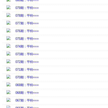
080期：平特===
079期：平特===
078期：平特===
077期：平特===
076期：平特===
075期：平特===
074期：平特===
073期：平特===
072期：平特===
071期：平特===
070期：平特===
069期：平特===
068期：平特===
067期：平特===