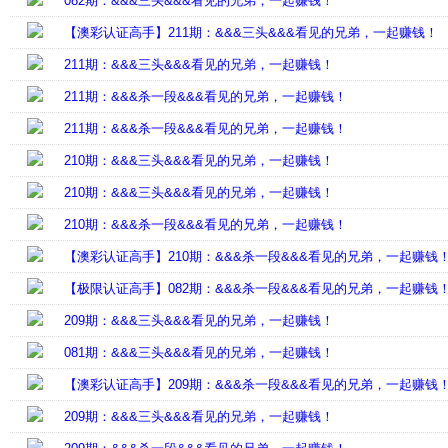
082期：&&&三头&&&看见的兄弟，一起赚钱！
【澳彩认证高手】211期：&&&三头&&&看见的兄弟，一起赚钱！
211期：&&&三头&&&看见的兄弟，一起赚钱！
211期：&&&杀一段&&&看见的兄弟，一起赚钱！
211期：&&&杀一段&&&看见的兄弟，一起赚钱！
210期：&&&三头&&&看见的兄弟，一起赚钱！
210期：&&&三头&&&看见的兄弟，一起赚钱！
210期：&&&杀一段&&&看见的兄弟，一起赚钱！
【澳彩认证高手】210期：&&&杀一段&&&看见的兄弟，一起赚钱
【极限认证高手】082期：&&&杀一段&&&看见的兄弟，一起赚钱
209期：&&&三头&&&看见的兄弟，一起赚钱！
081期：&&&三头&&&看见的兄弟，一起赚钱！
【澳彩认证高手】209期：&&&杀一段&&&看见的兄弟，一起赚钱
209期：&&&三头&&&看见的兄弟，一起赚钱！