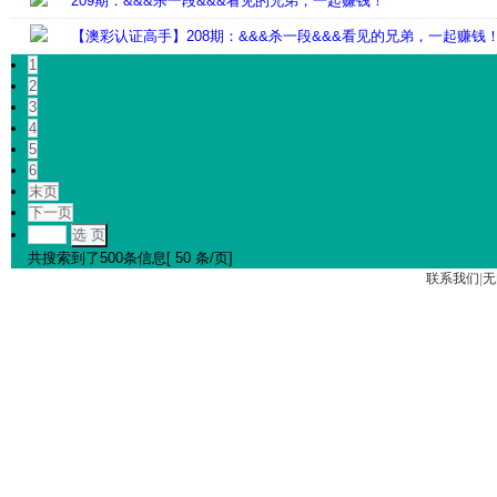
209期：&&&杀一段&&&看见的兄弟，一起赚钱！
【澳彩认证高手】208期：&&&杀一段&&&看见的兄弟，一起赚钱
1
2
3
4
5
6
末页
下一页
选 页
共搜索到了500条信息[ 50 条/页]
联系我们
|
无