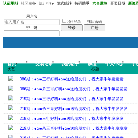
认证规则
社区服务
统计排行
复式统计
特码助手
六合属性
开奖日期
新澳彩2
澳彩218期37-32-33-15-22-43T41
用户名
记住登录
找回密码
登录
注册
密 码
首页
交易记录
我的帖子
群组
个人中心
手
帖子
状态
标题
码皇总管
说：
2026年7月
086期：●ω●三行好料●ω●送给朋友们 ，祝大家牛年发发发
086期：●ω●杀三肖好料●ω●送给朋友们 ，祝大家牛年发发发
219期：●ω●三行好料●ω●送给朋友们 ，祝大家牛年发发发
219期：●ω●杀三肖好料●ω●送给朋友们 ，祝大家牛年发发发
219期：●ω●三行好料●ω●送给朋友们 ，祝大家牛年发发发
219期：●ω●杀三肖好料●ω●送给朋友们 ，祝大家牛年发发发