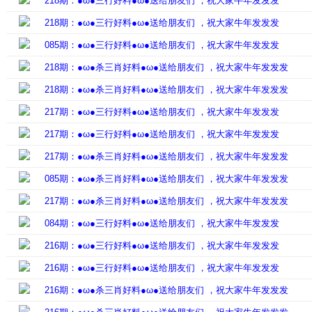
218期：●ω●三行好料●ω●送给朋友们 ，祝大家牛年发发发
218期：●ω●三行好料●ω●送给朋友们 ，祝大家牛年发发发
085期：●ω●三行好料●ω●送给朋友们 ，祝大家牛年发发发
218期：●ω●杀三肖好料●ω●送给朋友们 ，祝大家牛年发发发
218期：●ω●杀三肖好料●ω●送给朋友们 ，祝大家牛年发发发
217期：●ω●三行好料●ω●送给朋友们 ，祝大家牛年发发发
217期：●ω●三行好料●ω●送给朋友们 ，祝大家牛年发发发
217期：●ω●杀三肖好料●ω●送给朋友们 ，祝大家牛年发发发
085期：●ω●杀三肖好料●ω●送给朋友们 ，祝大家牛年发发发
217期：●ω●杀三肖好料●ω●送给朋友们 ，祝大家牛年发发发
084期：●ω●三行好料●ω●送给朋友们 ，祝大家牛年发发发
216期：●ω●三行好料●ω●送给朋友们 ，祝大家牛年发发发
216期：●ω●三行好料●ω●送给朋友们 ，祝大家牛年发发发
216期：●ω●杀三肖好料●ω●送给朋友们 ，祝大家牛年发发发