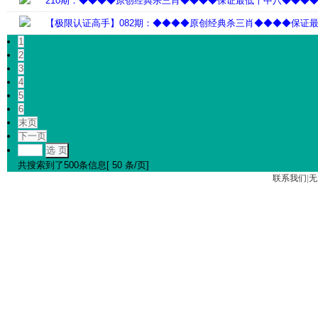
210期：◆◆◆◆原创经典杀三肖◆◆◆◆保证最低十中八◆◆◆
【极限认证高手】082期：◆◆◆◆原创经典杀三肖◆◆◆◆保证
1
2
3
4
5
6
末页
下一页
选 页
共搜索到了500条信息[ 50 条/页]
联系我们
|
无