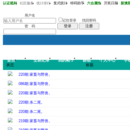
认证规则
社区服务
统计排行
复式统计
特码助手
六合属性
开奖日期
新澳彩2
澳彩219期05-10-19-30-35-47T25
用户名
记住登录
找回密码
登录
注册
密 码
首页
交易记录
我的帖子
群组
个人中心
手
帖子
状态
标题
码皇总管
说：
2026年7月
220期:家畜与野兽。
086期:家畜与野兽。
220期:家畜与野兽。
220期:杀二尾。
220期:杀二尾。
219期:家畜与野兽。