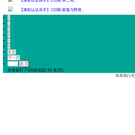
【澳彩认证高手】211期:杀二尾。
【澳彩认证高手】210期:家畜与野兽。
1
2
3
4
5
6
末页
下一页
选 页
共搜索到了500条信息[ 50 条/页]
联系我们
|
无