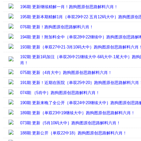
196期:更新继续精解一肖！跑狗图原创思路解料六肖！
195期:更新本期精解1肖｛单双29中22·五肖12码大中｝跑狗图原
076期:更新！跑狗图原创思路解料六肖！
194期:更新！附加料全中｛单双28中22继续中｝跑狗图原创思路解
193期:更新｛单双27中21·3肖10码大中｝跑狗图原创思路解料六肖
192期:更新1码加注｛单双26中21继续大中·6码大中·1尾大中｝
肖！
075期:更新｛4肖大中｝跑狗图原创思路解料六肖！
191期:更新！近期在医院｛单双25中20｝跑狗图原创思路解料六肖
074期:｛5肖中｝跑狗图原创思路解料六肖！
190期:更新来晚了全公开｛单双24中20继续大中｝跑狗图原创思
189期:更新｛单双23中19继续大中｝跑狗图原创思路解料六肖！
073期:更新｛5肖10码大中｝跑狗图原创思路解料六肖！
188期:更新公开｛单双22中18｝跑狗图原创思路解料六肖！