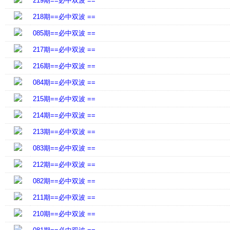
219期==必中双波 ==
218期==必中双波 ==
085期==必中双波 ==
217期==必中双波 ==
216期==必中双波 ==
084期==必中双波 ==
215期==必中双波 ==
214期==必中双波 ==
213期==必中双波 ==
083期==必中双波 ==
212期==必中双波 ==
082期==必中双波 ==
211期==必中双波 ==
210期==必中双波 ==