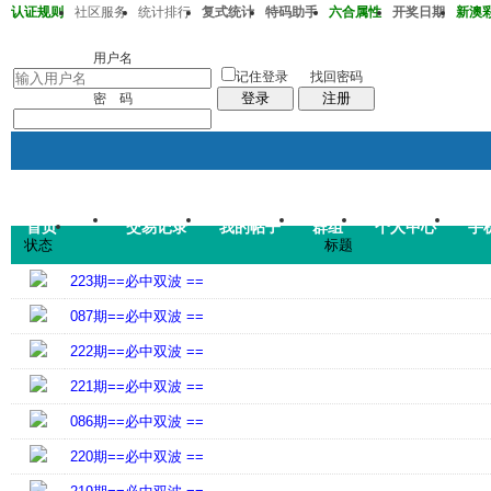
认证规则
社区服务
统计排行
复式统计
特码助手
六合属性
开奖日期
新澳彩2
澳彩222期02-23-41-32-34-16T20
用户名
记住登录
找回密码
登录
注册
密 码
首页
交易记录
我的帖子
群组
个人中心
手
帖子
状态
标题
码皇总管
说：
2026年7月
223期==必中双波 ==
087期==必中双波 ==
222期==必中双波 ==
221期==必中双波 ==
086期==必中双波 ==
220期==必中双波 ==