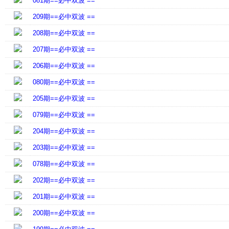
081期==必中双波 ==
209期==必中双波 ==
208期==必中双波 ==
207期==必中双波 ==
206期==必中双波 ==
080期==必中双波 ==
205期==必中双波 ==
079期==必中双波 ==
204期==必中双波 ==
203期==必中双波 ==
078期==必中双波 ==
202期==必中双波 ==
201期==必中双波 ==
200期==必中双波 ==