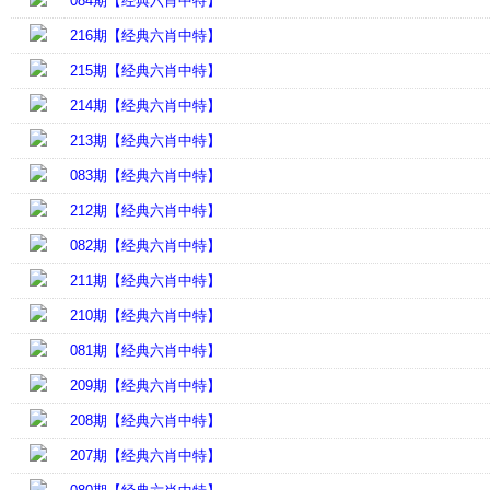
084期【经典六肖中特】
216期【经典六肖中特】
215期【经典六肖中特】
214期【经典六肖中特】
213期【经典六肖中特】
083期【经典六肖中特】
212期【经典六肖中特】
082期【经典六肖中特】
211期【经典六肖中特】
210期【经典六肖中特】
081期【经典六肖中特】
209期【经典六肖中特】
208期【经典六肖中特】
207期【经典六肖中特】