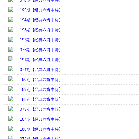
076期【经典六肖中特】
195期【经典六肖中特】
194期【经典六肖中特】
193期【经典六肖中特】
192期【经典六肖中特】
075期【经典六肖中特】
191期【经典六肖中特】
074期【经典六肖中特】
190期【经典六肖中特】
189期【经典六肖中特】
188期【经典六肖中特】
073期【经典六肖中特】
187期【经典六肖中特】
186期【经典六肖中特】