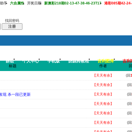
助手
六合属性
开奖日期
新澳彩218期02-13-47-38-46-23T17
港彩085期42-24-2
找回密码
注册
群组
个人中心
手机版
防跳转教程
吉利图库
吉利
搜
帖子
标题
作者
码皇总管
说：
2026年7月底即将 开启特邀高手2肖中特大赛，重奖一万 .
【天天有余】
(回
【天天有余】
(回
新发现 杀一段已更新
【天天有余】
(回
【天天有余】
(回
【天天有余】
(回
【天天有余】
(回