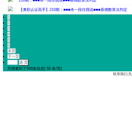
210期；■■■杀一段任我说■■■基偶数算法判定
【澳彩认证高手】210期；■■■杀一段任我说■■■基偶数算法判定
1
2
3
4
5
6
末页
下一页
选 页
共搜索到了500条信息[ 50 条/页]
联系我们
|
无