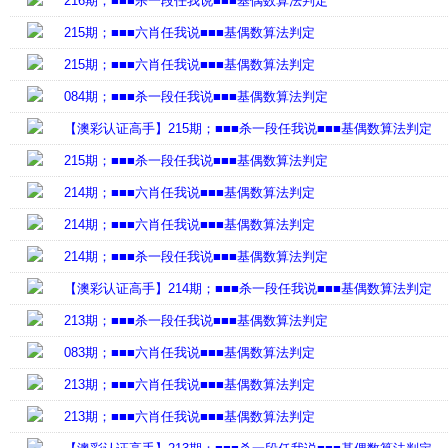
216期；■■■杀一段任我说■■■基偶数算法判定
215期；■■■六肖任我说■■■基偶数算法判定
215期；■■■六肖任我说■■■基偶数算法判定
084期；■■■杀一段任我说■■■基偶数算法判定
【澳彩认证高手】215期；■■■杀一段任我说■■■基偶数算法判定
215期；■■■杀一段任我说■■■基偶数算法判定
214期；■■■六肖任我说■■■基偶数算法判定
214期；■■■六肖任我说■■■基偶数算法判定
214期；■■■杀一段任我说■■■基偶数算法判定
【澳彩认证高手】214期；■■■杀一段任我说■■■基偶数算法判定
213期；■■■杀一段任我说■■■基偶数算法判定
083期；■■■六肖任我说■■■基偶数算法判定
213期；■■■六肖任我说■■■基偶数算法判定
213期；■■■六肖任我说■■■基偶数算法判定