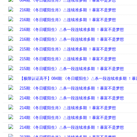
084期:《冬日暖阳生肖》△连续准多期 ！暴富不是梦想
216期:《冬日暖阳生肖》△连续准多期 ！暴富不是梦想
216期:《冬日暖阳生肖》△连续准多期 ！暴富不是梦想
216期:《冬日暖阳生》△杀一段连续准多期 ！暴富不是梦想
216期:《冬日暖阳生》△杀一段连续准多期 ！暴富不是梦想
215期:《冬日暖阳生肖》△连续准多期 ！暴富不是梦想
215期:《冬日暖阳生肖》△连续准多期 ！暴富不是梦想
215期:《冬日暖阳生》△杀一段连续准多期 ！暴富不是梦想
【极限认证高手】084期:《冬日暖阳生》△杀一段连续准多期 ！
215期:《冬日暖阳生》△杀一段连续准多期 ！暴富不是梦想
214期:《冬日暖阳生》△杀一段连续准多期 ！暴富不是梦想
214期:《冬日暖阳生肖》△连续准多期 ！暴富不是梦想
214期:《冬日暖阳生肖》△连续准多期 ！暴富不是梦想
214期:《冬日暖阳生》△杀一段连续准多期 ！暴富不是梦想