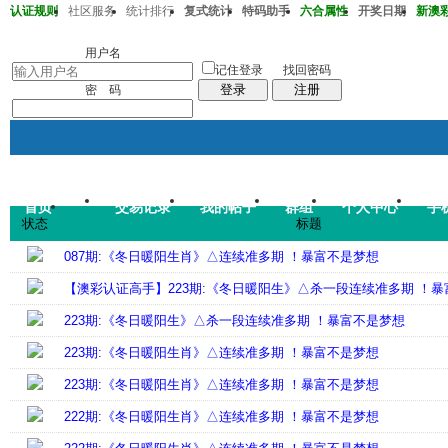
认证规则
社区服务
统计排行
复式统计
特码助手
六合属性
开奖日期
新澳彩2
澳彩222期02-23-41-32-34-16T20
用户名
记住登录
找回密码
登录
注册
密 码
首页
交易记录
我的帖子
群组
个人中心
手
帖子
状态
标题
码皇总管
说：
2026年7月
087期:《冬日暖阳生肖》△连续准多期 ！暴富不是梦想
【澳彩认证高手】223期:《冬日暖阳生》△杀一段连续准多期 ！
223期:《冬日暖阳生》△杀一段连续准多期 ！暴富不是梦想
223期:《冬日暖阳生肖》△连续准多期 ！暴富不是梦想
223期:《冬日暖阳生肖》△连续准多期 ！暴富不是梦想
222期:《冬日暖阳生肖》△连续准多期 ！暴富不是梦想