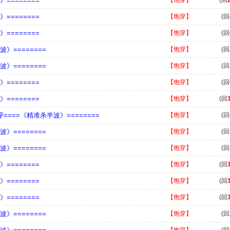
》========
【饱穿】
(回
》========
【饱穿】
(回
》========
【饱穿】
(回
波》========
【饱穿】
(回
波》========
【饱穿】
(回
》========
【饱穿】
(回
》========
【饱穿】
(回
====《精准杀半波》========
【饱穿】
(回
波》========
【饱穿】
(回
波》========
【饱穿】
(回
》========
【饱穿】
(回
》========
【饱穿】
(回
》========
【饱穿】
(回
波》========
【饱穿】
(回