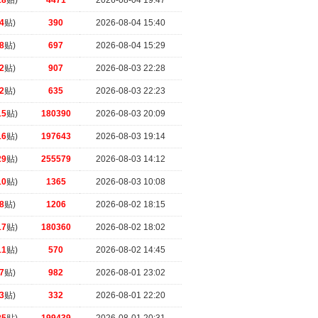
18
贴)
4471
2026-08-04 19:47
4
贴)
390
2026-08-04 15:40
8
贴)
697
2026-08-04 15:29
2
贴)
907
2026-08-03 22:28
2
贴)
635
2026-08-03 22:23
15
贴)
180390
2026-08-03 20:09
16
贴)
197643
2026-08-03 19:14
29
贴)
255579
2026-08-03 14:12
10
贴)
1365
2026-08-03 10:08
8
贴)
1206
2026-08-02 18:15
17
贴)
180360
2026-08-02 18:02
11
贴)
570
2026-08-02 14:45
7
贴)
982
2026-08-01 23:02
3
贴)
332
2026-08-01 22:20