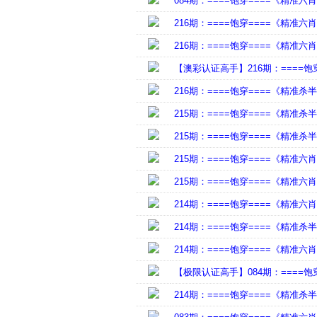
084期：====饱穿====《精准六肖
216期：====饱穿====《精准六肖
216期：====饱穿====《精准六肖
【澳彩认证高手】216期：====饱穿
216期：====饱穿====《精准杀半
215期：====饱穿====《精准杀半
215期：====饱穿====《精准杀半
215期：====饱穿====《精准六肖
215期：====饱穿====《精准六肖
214期：====饱穿====《精准六肖
214期：====饱穿====《精准杀半
214期：====饱穿====《精准六肖
【极限认证高手】084期：====饱穿
214期：====饱穿====《精准杀半