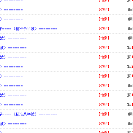
》========
【饱穿】
(回
》========
【饱穿】
(回
》========
【饱穿】
(回
====《精准杀半波》========
【饱穿】
(回
波》========
【饱穿】
(回
波》========
【饱穿】
(回
波》========
【饱穿】
(回
》========
【饱穿】
(回
》========
【饱穿】
(回
》========
【饱穿】
(回
波》========
【饱穿】
(回
》========
【饱穿】
(回
====《精准杀半波》========
【饱穿】
(回
波》========
【饱穿】
(回