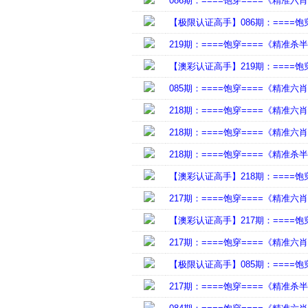
086期：====饱穿====《精准六肖
【极限认证高手】086期：====饱穿
219期：====饱穿====《精准杀半
【澳彩认证高手】219期：====饱穿
085期：====饱穿====《精准六肖
218期：====饱穿====《精准六肖
218期：====饱穿====《精准六肖
218期：====饱穿====《精准杀半
【澳彩认证高手】218期：====饱穿
217期：====饱穿====《精准六肖
【澳彩认证高手】217期：====饱穿
217期：====饱穿====《精准六肖
【极限认证高手】085期：====饱穿
217期：====饱穿====《精准杀半