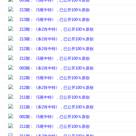
083期：《5尾中特》，已公开100％原创
213期：《5尾中特》，已公开100％原创
213期：《5尾中特》，已公开100％原创
213期：《杀2肖中特》，已公开100％原创
213期：《杀2肖中特》，已公开100％原创
212期：《杀2肖中特》，已公开100％原创
212期：《5尾中特》，已公开100％原创
083期：《杀2肖中特》，已公开100％原创
212期：《5尾中特》，已公开100％原创
212期：《杀2肖中特》，已公开100％原创
211期：《5尾中特》，已公开100％原创
211期：《杀2肖中特》，已公开100％原创
082期：《5尾中特》，已公开100％原创
211期：《5尾中特》，已公开100％原创