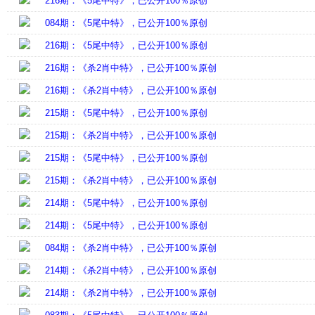
216期：《5尾中特》，已公开100％原创
084期：《5尾中特》，已公开100％原创
216期：《5尾中特》，已公开100％原创
216期：《杀2肖中特》，已公开100％原创
216期：《杀2肖中特》，已公开100％原创
215期：《5尾中特》，已公开100％原创
215期：《杀2肖中特》，已公开100％原创
215期：《5尾中特》，已公开100％原创
215期：《杀2肖中特》，已公开100％原创
214期：《5尾中特》，已公开100％原创
214期：《5尾中特》，已公开100％原创
084期：《杀2肖中特》，已公开100％原创
214期：《杀2肖中特》，已公开100％原创
214期：《杀2肖中特》，已公开100％原创