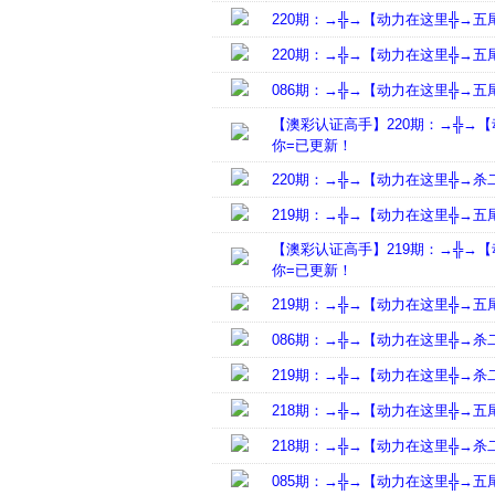
220期：→╬→【动力在这里╬→
220期：→╬→【动力在这里╬→
086期：→╬→【动力在这里╬→
【澳彩认证高手】220期：→╬→
你=已更新！
220期：→╬→【动力在这里╬→
219期：→╬→【动力在这里╬→
【澳彩认证高手】219期：→╬→
你=已更新！
219期：→╬→【动力在这里╬→
086期：→╬→【动力在这里╬→
219期：→╬→【动力在这里╬→
218期：→╬→【动力在这里╬→
218期：→╬→【动力在这里╬→
085期：→╬→【动力在这里╬→