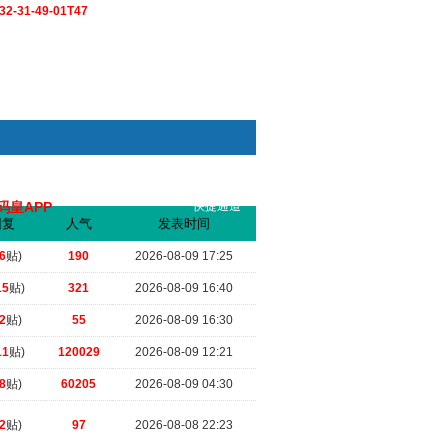
2-31-49-01T47
码皇APP
快捷通道
索
回复
人气
发表时间
.
（2026-07-10 20:23）
6
贴)
190
2026-08-09 17:25
15
贴)
321
2026-08-09 16:40
2
贴)
55
2026-08-09 16:30
11
贴)
120029
2026-08-09 12:21
8
贴)
60205
2026-08-09 04:30
2
贴)
97
2026-08-08 22:23