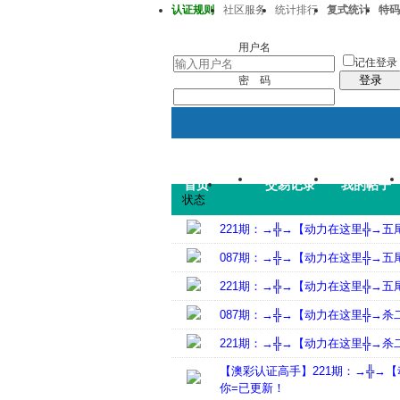
认证规则
社区服务
统计排行
复式统计
特码
澳彩220期36-38-32-13-20-01T30
用户名
记住登录
登录
密 码
首页
交易记录
我的帖子
状态
221期：→╬→【动力在这里╬→
087期：→╬→【动力在这里╬→
221期：→╬→【动力在这里╬→
087期：→╬→【动力在这里╬→
221期：→╬→【动力在这里╬→
【澳彩认证高手】221期：→╬→
你=已更新！