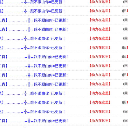
五尾】…………→╬→跟不跟由你=已更新！
【动力在这里】
(回
五尾】…………→╬→跟不跟由你=已更新！
【动力在这里】
(回
杀二肖】…………→╬→跟不跟由你=已更新！
【动力在这里】
(回
杀二肖】…………→╬→跟不跟由你=已更新！
【动力在这里】
(回
五尾】…………→╬→跟不跟由你=已更新！
【动力在这里】
(回
五尾】…………→╬→跟不跟由你=已更新！
【动力在这里】
(回
杀二肖】…………→╬→跟不跟由你=已更新！
【动力在这里】
(回
杀二肖】…………→╬→跟不跟由你=已更新！
【动力在这里】
(回
杀二肖】…………→╬→跟不跟由你=已更新！
【动力在这里】
(回
杀二肖】…………→╬→跟不跟由你=已更新！
【动力在这里】
(回
五尾】…………→╬→跟不跟由你=已更新！
【动力在这里】
(回
五尾】…………→╬→跟不跟由你=已更新！
【动力在这里】
(回
五尾】…………→╬→跟不跟由你=已更新！
【动力在这里】
(回
杀二肖】…………→╬→跟不跟由你=已更新！
【动力在这里】
(回