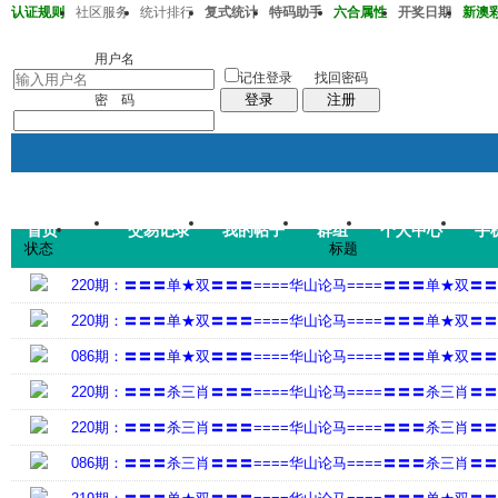
认证规则
社区服务
统计排行
复式统计
特码助手
六合属性
开奖日期
新澳彩2
澳彩219期05-10-19-30-35-47T25
用户名
记住登录
找回密码
登录
注册
密 码
首页
交易记录
我的帖子
群组
个人中心
手
帖子
状态
标题
码皇总管
说：
2026年7月
220期：〓〓〓单★双〓〓〓====华山论马====〓〓〓单★双〓
220期：〓〓〓单★双〓〓〓====华山论马====〓〓〓单★双〓
086期：〓〓〓单★双〓〓〓====华山论马====〓〓〓单★双〓
220期：〓〓〓杀三肖〓〓〓====华山论马====〓〓〓杀三肖〓
220期：〓〓〓杀三肖〓〓〓====华山论马====〓〓〓杀三肖〓
086期：〓〓〓杀三肖〓〓〓====华山论马====〓〓〓杀三肖〓