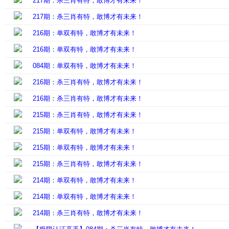
217期：杀三肖有特，敢博才有未来！
217期：杀三肖有特，敢博才有未来！
216期：单双有特，敢博才有未来！
216期：单双有特，敢博才有未来！
084期：单双有特，敢博才有未来！
216期：杀三肖有特，敢博才有未来！
216期：杀三肖有特，敢博才有未来！
215期：杀三肖有特，敢博才有未来！
215期：单双有特，敢博才有未来！
215期：单双有特，敢博才有未来！
215期：杀三肖有特，敢博才有未来！
214期：单双有特，敢博才有未来！
214期：单双有特，敢博才有未来！
214期：杀三肖有特，敢博才有未来！