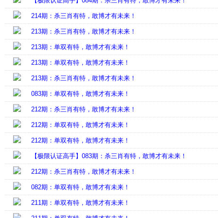
【极限认证高手】084期：杀三肖有特，敢博才有未来！
214期：杀三肖有特，敢博才有未来！
213期：杀三肖有特，敢博才有未来！
213期：单双有特，敢博才有未来！
213期：单双有特，敢博才有未来！
213期：杀三肖有特，敢博才有未来！
083期：单双有特，敢博才有未来！
212期：杀三肖有特，敢博才有未来！
212期：单双有特，敢博才有未来！
212期：单双有特，敢博才有未来！
【极限认证高手】083期：杀三肖有特，敢博才有未来！
212期：杀三肖有特，敢博才有未来！
082期：单双有特，敢博才有未来！
211期：单双有特，敢博才有未来！