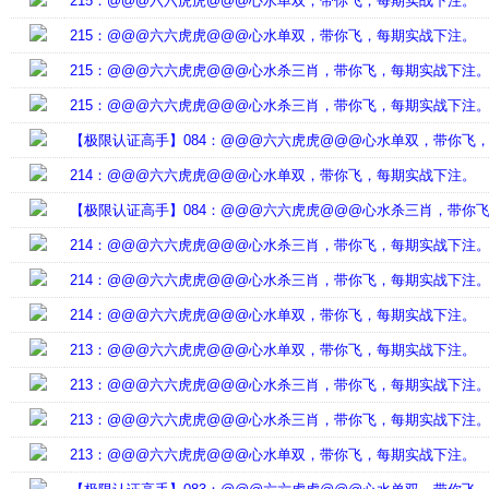
215：@@@六六虎虎@@@心水单双，带你飞，每期实战下注。
215：@@@六六虎虎@@@心水单双，带你飞，每期实战下注。
215：@@@六六虎虎@@@心水杀三肖，带你飞，每期实战下注
215：@@@六六虎虎@@@心水杀三肖，带你飞，每期实战下注
【极限认证高手】084：@@@六六虎虎@@@心水单双，带你飞
214：@@@六六虎虎@@@心水单双，带你飞，每期实战下注。
【极限认证高手】084：@@@六六虎虎@@@心水杀三肖，带你
214：@@@六六虎虎@@@心水杀三肖，带你飞，每期实战下注
214：@@@六六虎虎@@@心水杀三肖，带你飞，每期实战下注
214：@@@六六虎虎@@@心水单双，带你飞，每期实战下注。
213：@@@六六虎虎@@@心水单双，带你飞，每期实战下注。
213：@@@六六虎虎@@@心水杀三肖，带你飞，每期实战下注
213：@@@六六虎虎@@@心水杀三肖，带你飞，每期实战下注
213：@@@六六虎虎@@@心水单双，带你飞，每期实战下注。