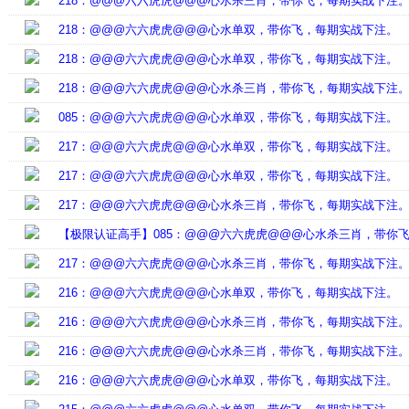
218：@@@六六虎虎@@@心水杀三肖，带你飞，每期实战下注
218：@@@六六虎虎@@@心水单双，带你飞，每期实战下注。
218：@@@六六虎虎@@@心水单双，带你飞，每期实战下注。
218：@@@六六虎虎@@@心水杀三肖，带你飞，每期实战下注
085：@@@六六虎虎@@@心水单双，带你飞，每期实战下注。
217：@@@六六虎虎@@@心水单双，带你飞，每期实战下注。
217：@@@六六虎虎@@@心水单双，带你飞，每期实战下注。
217：@@@六六虎虎@@@心水杀三肖，带你飞，每期实战下注
【极限认证高手】085：@@@六六虎虎@@@心水杀三肖，带你
217：@@@六六虎虎@@@心水杀三肖，带你飞，每期实战下注
216：@@@六六虎虎@@@心水单双，带你飞，每期实战下注。
216：@@@六六虎虎@@@心水杀三肖，带你飞，每期实战下注
216：@@@六六虎虎@@@心水杀三肖，带你飞，每期实战下注
216：@@@六六虎虎@@@心水单双，带你飞，每期实战下注。