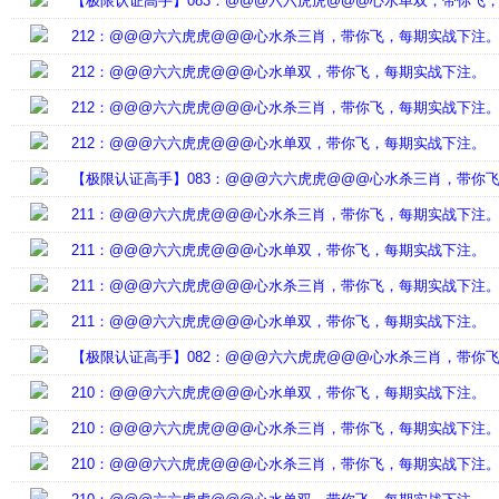
【极限认证高手】083：@@@六六虎虎@@@心水单双，带你飞
212：@@@六六虎虎@@@心水杀三肖，带你飞，每期实战下注
212：@@@六六虎虎@@@心水单双，带你飞，每期实战下注。
212：@@@六六虎虎@@@心水杀三肖，带你飞，每期实战下注
212：@@@六六虎虎@@@心水单双，带你飞，每期实战下注。
【极限认证高手】083：@@@六六虎虎@@@心水杀三肖，带你
211：@@@六六虎虎@@@心水杀三肖，带你飞，每期实战下注
211：@@@六六虎虎@@@心水单双，带你飞，每期实战下注。
211：@@@六六虎虎@@@心水杀三肖，带你飞，每期实战下注
211：@@@六六虎虎@@@心水单双，带你飞，每期实战下注。
【极限认证高手】082：@@@六六虎虎@@@心水杀三肖，带你
210：@@@六六虎虎@@@心水单双，带你飞，每期实战下注。
210：@@@六六虎虎@@@心水杀三肖，带你飞，每期实战下注
210：@@@六六虎虎@@@心水杀三肖，带你飞，每期实战下注