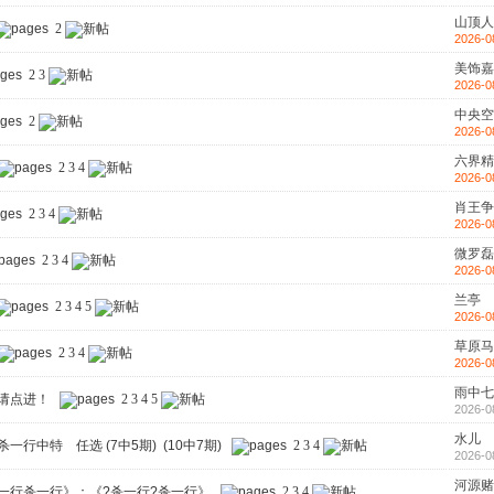
山顶人
2
2026-0
美饰嘉
2
3
2026-0
中央空
2
2026-0
六界精
2
3
4
2026-0
肖王争
2
3
4
2026-0
微罗磊
2
3
4
2026-0
兰亭
2
3
4
5
2026-0
草原马
2
3
4
2026-0
雨中七
，请点进！
2
3
4
5
2026-0
水儿
一行中特 任选 (7中5期) (10中7期)
2
3
4
2026-0
河源赌
杀一行杀一行》：《?杀一行?杀一行》
2
3
4