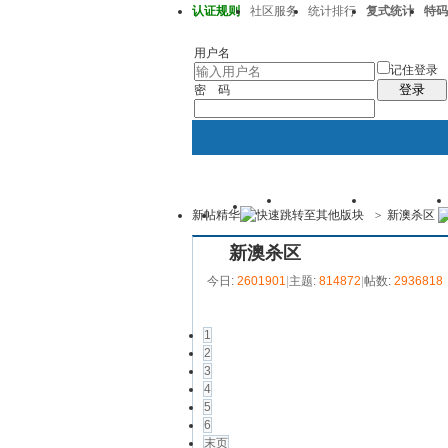
认证规则
社区服务
统计排行
复式统计
特码
澳彩219期05-10-19-30-35-47T25
用户名
记住登录
登录
密 码
首页
交易记录
我的帖子
新帖
精华
>
新澳杀区
码皇总管
说：
新澳杀区
今日:
2601901
|
主题:
814872
|
帖数:
2936818
发帖
1
2
3
4
5
6
末页