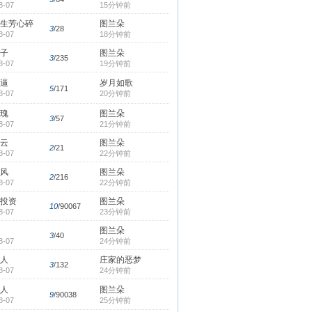
8-07
15分钟前
生芳心碎
图兰朵
3
/28
8-07
18分钟前
子
图兰朵
3
/235
8-07
19分钟前
逼
岁月如歌
5
/171
8-07
20分钟前
瑰
图兰朵
3
/57
8-07
21分钟前
云
图兰朵
2
/21
8-07
22分钟前
风
图兰朵
2
/216
8-07
22分钟前
投资
图兰朵
10
/90067
8-07
23分钟前
图兰朵
3
/40
8-07
24分钟前
人
庄家的恶梦
3
/132
8-07
24分钟前
人
图兰朵
9
/90038
8-07
25分钟前