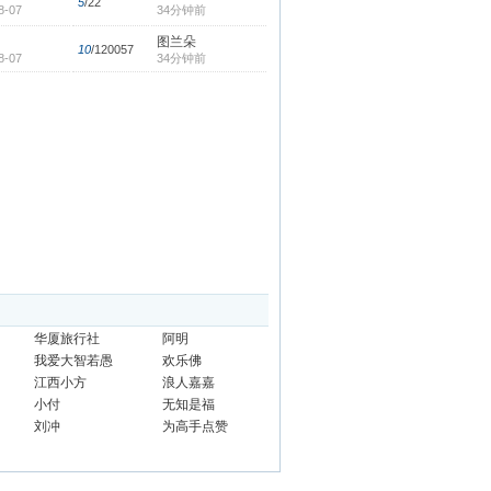
5
/22
8-07
34分钟前
图兰朵
10
/120057
8-07
34分钟前
华厦旅行社
阿明
我爱大智若愚
欢乐佛
江西小方
浪人嘉嘉
小付
无知是福
刘冲
为高手点赞