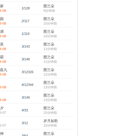
家
图兰朵
1
/128
8-08
9分钟前
园
图兰朵
2
/117
8-08
10分钟前
调
图兰朵
1
/119
8-08
10分钟前
英
图兰朵
3
/143
8-08
11分钟前
霸
图兰朵
3
/148
8-08
11分钟前
磊九
图兰朵
3
/12326
8-08
12分钟前
图兰朵
4
/12344
8-08
13分钟前
图兰朵
3
/149
8-08
13分钟前
夕
图兰朵
4
/33
8-07
15分钟前
岁月如歌
3
/12
8-07
15分钟前
神
图兰朵
3
/64