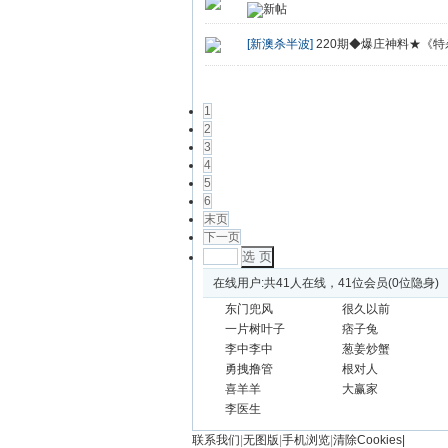
[新澳杀半波]
220期◆爆庄神料★《
发帖
1
2
3
4
5
6
末页
下一页
选 页
在线用户:共41人在线，41位会员(0位隐身)
东门兜风
很久以前
一片树叶子
痞子兔
李中李中
葱姜炒蟹
勇拽撸管
根对人
喜羊羊
大赢家
李医生
联系我们
|
无图版
|
手机浏览
|
清除Cookies
|