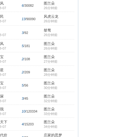
风
图兰朵
6
/30082
8-07
26分钟前
民
风虎云龙
13
/90090
8-07
26分钟前
桀骜
3
/92
8-07
26分钟前
风
图兰朵
5
/181
8-07
26分钟前
宝
图兰朵
2
/108
8-07
27分钟前
星
图兰朵
2
/209
8-07
28分钟前
宝
图兰朵
5
/56
8-07
30分钟前
屎
图兰朵
3
/45
8-07
32分钟前
我
图兰朵
10
/120334
8-07
33分钟前
天下
图兰朵
4
/15203
8-07
34分钟前
代价
庄家的恶梦