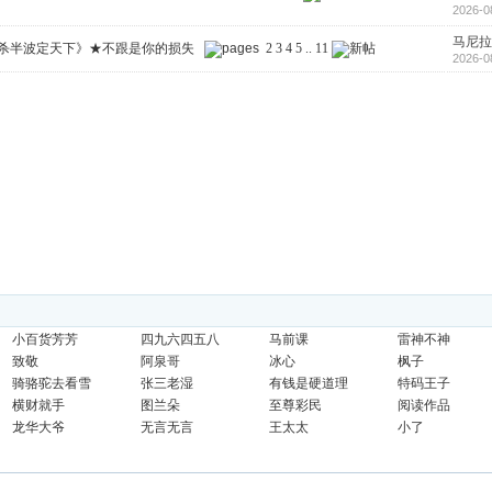
2026-0
马尼拉
特杀半波定天下》★不跟是你的损失
2
3
4
5
..
11
2026-0
小百货芳芳
四九六四五八
马前课
雷神不神
致敬
阿泉哥
冰心
枫子
骑骆驼去看雪
张三老湿
有钱是硬道理
特码王子
横财就手
图兰朵
至尊彩民
阅读作品
龙华大爷
无言无言
王太太
小了