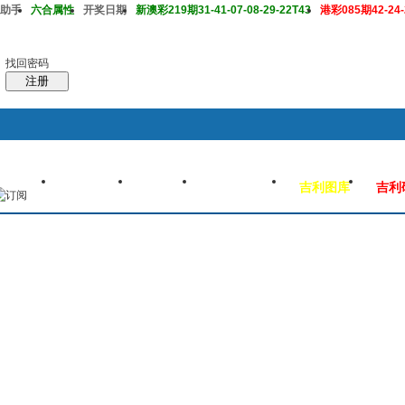
助手
六合属性
开奖日期
新澳彩219期31-41-07-08-29-22T43
港彩085期42-24-2
找回密码
注册
群组
个人中心
手机版
防跳转教程
吉利图库
吉利
搜索
本版
2026年7月底即将 开启特邀高手2肖中特大赛，重奖一万 ..
（2026-07-10