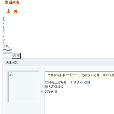
返回列表
上一页
1
2
3
4
5
6
末页
下一页
选 页
快速回复
严禁发布任何联系方式，违者永久封号！回贴无需
您目前还是游客，请
登录
或
注册
进入高级模式
文字颜色