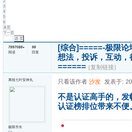
2
3
4
5
6
末页
下一页
选 页
[综合]
=====-极限
7897088
98
阅读
回复
想法，投诉，互动，
======
[复制链接]
离线
七叶安神丸
只看该作者
沙发
发表于: 201
不是认证高手的，发
认证榜排位带来不便
极限市长