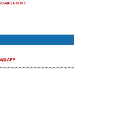
9-48-13-30T03
码皇APP
快捷通道
 20:23）