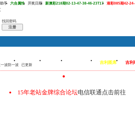
助手
六合属性
开奖日期
新澳彩218期02-13-47-38-46-23T17
港彩085期42-24-2
区
找回密码
注册
群组
个人中心
手机版
防跳转教程
吉利图库
吉利
主一波防一波 已更新
搜索
帖子
2026年7月底即将 开启特邀高手2肖中特大赛，重奖一万 ..
（2026-07-10
15年老站金牌综合论坛
电信联通点击前往