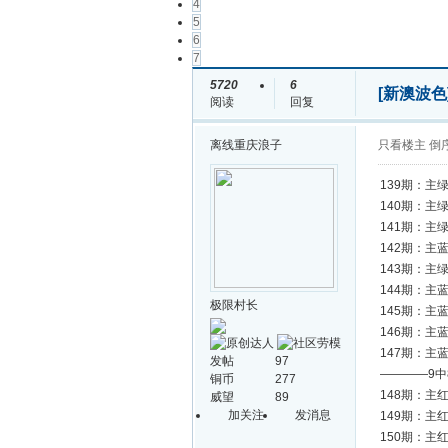
4
5
6
7
5720
6
[新澳波色
阅读
回复
离线
重庆浪子
只看楼主
倒
139期：主绿
140期：主绿
141期：主绿
142期：主蓝
143期：主绿
144期：主蓝
极限村长
145期：主蓝
146期：主蓝
147期：主蓝
发帖
97
————9中
铜币
277
148期：主红
威望
89
加关注
发消息
149期：主红
150期：主红