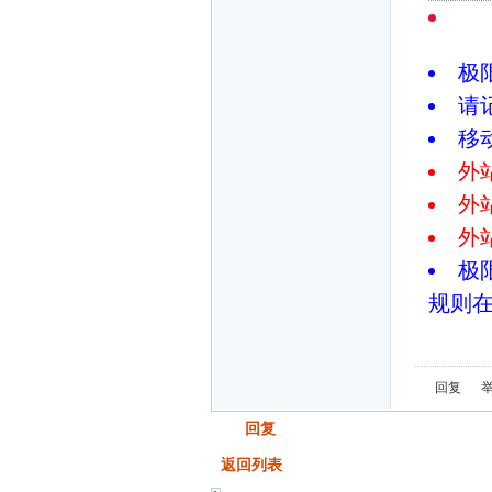
极
请记
移动
外站
外站
外站:
极
规则
回复
发帖
回复
返回列表