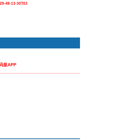
9-48-13-30T03
码皇APP
快捷通道
 20:23）