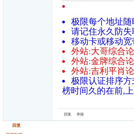
极限每个地址随
请记住永久防失联导
移动卡或移动宽带请尝
外站:大哥综合论坛htt
外站:金牌综合论坛htt
外站:吉利平肖论坛http:
极限认证排序方
榜时间久的在前,
回复
举报
发帖
回复