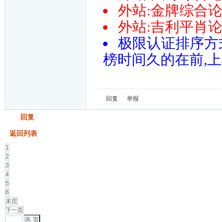
外站:金牌综合论坛htt
外站:吉利平肖论坛http:
极限认证排序方
榜时间久的在前,
回复
举报
发帖
回复
返回列表
1
2
3
4
5
6
末页
下一页
选 页