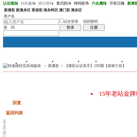
认证规则
社区服务
统计排行
复式统计
特码助手
六合属性
开奖日期
新澳彩2
新澳彩
新澳杀区
香港彩
港杀料区
澳门彩
澳杀区
澳彩219期05-10-19-30-35-47T25
用户名
记住登录
找回密码
登录
注册
密 码
首页
交易记录
我的帖子
群组
个人中心
手
>
新澳彩
>
【澳彩认证高手】155期【发财六肖】
帖子
码皇总管
说：
2026年7月底即将 开启特邀高
15年老站金
发帖
回复
返回列表
1
2
3