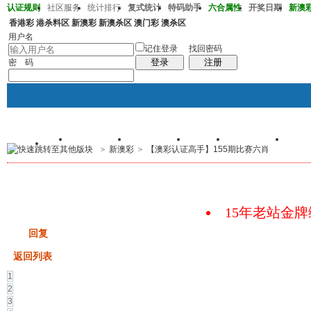
认证规则
社区服务
统计排行
复式统计
特码助手
六合属性
开奖日期
新澳彩2
香港彩
港杀料区
新澳彩
新澳杀区
澳门彩
澳杀区
澳彩217期40-29-17-18-31-32T34
用户名
记住登录
找回密码
登录
注册
密 码
首页
交易记录
我的帖子
群组
个人中心
手
>
新澳彩
>
【澳彩认证高手】155期比赛六肖
帖子
码皇总管
说：
2026年7月底即将 开启特邀高
15年老站金
发帖
回复
返回列表
1
2
3