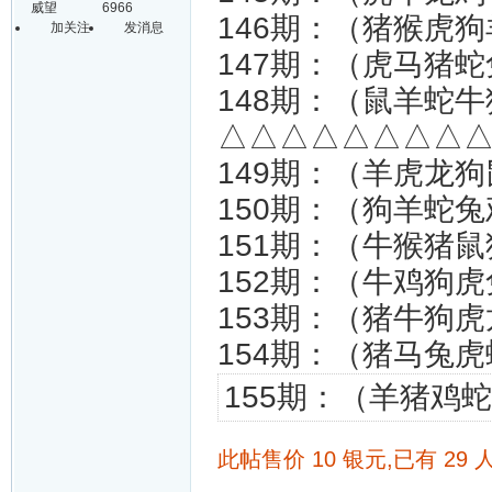
威望
6966
146期：（猪猴虎狗
加关注
发消息
147期：（虎马猪蛇
148期：（鼠羊蛇牛
△△△△△△△△△
149期：（羊虎龙狗
150期：（狗羊蛇兔
151期：（牛猴猪鼠
152期：（牛鸡狗虎
153期：（猪牛狗虎
154期：（猪马兔虎
155期：（羊猪鸡
此帖售价 10 银元,已有 29 