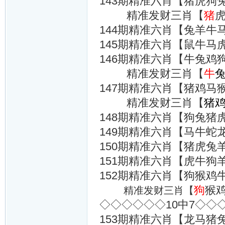
143期精准六肖【猪虎狗
精准发财三肖【
猪
144期精准六肖【兔羊牛
145期精准六肖【鼠牛马
146期精准六肖【牛兔鸡
精准发财三肖【
牛
147期精准六肖【猪鸡马
精准发财三肖【
猪
148期精准六肖【狗兔猪
149期精准六肖【马牛蛇
150期精准六肖【猪虎兔
151期精准六肖【虎牛狗
152期精准六肖【狗猴鸡
狗
猴
精准发财三肖【
◇◇◇◇◇◇10中7◇◇
153期精准六肖【龙马猪