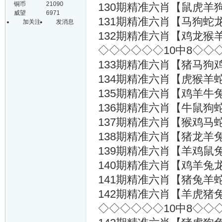
铜币
21090
130期精准六肖【鼠虎羊
威望
6971
131期精准六肖【马狗蛇
加关注
发消息
132期精准六肖【鸡龙猴
◇◇◇◇◇◇10中8◇◇
133期精准六肖【猪马狗
134期精准六肖【虎猴羊
135期精准六肖【鸡羊牛
136期精准六肖【牛鼠狗
137期精准六肖【猴鸡马
138期精准六肖【猪龙羊
139期精准六肖【羊鸡鼠
140期精准六肖【鸡羊兔
141期精准六肖【猪兔羊
142期精准六肖【羊虎猪
◇◇◇◇◇◇10中8◇◇