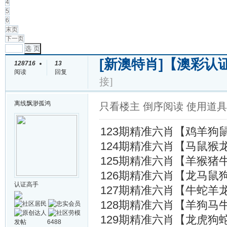
4
5
6
末页
下一页
选 页
[新澳特肖]
【澳彩认证
128716
13
阅读
回复
接]
离线
飘渺孤鸿
只看楼主
倒序阅读
使用道具
123期精准六肖【鸡羊狗
124期精准六肖【马鼠猴
125期精准六肖【羊猴猪
126期精准六肖【龙马鼠
认证高手
127期精准六肖【牛蛇羊
128期精准六肖【羊狗马
129期精准六肖【龙虎狗
发帖
6488